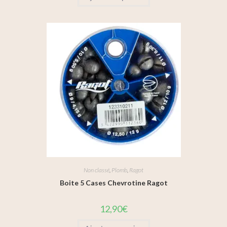
Non classé
,
Plomb
,
Ragot
Boite 5 Cases Chevrotine Ragot
12,90
€