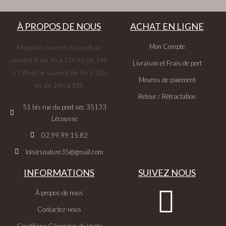
À PROPOS DE NOUS
ACHAT EN LIGNE
Mon Compte
Magasin ouvert du lundi au
vendredi de 9h à 12h et de 14h
Livraison et Frais de port
à 19h et le samedi de 9h à 12h
Moyens de paiement
et de 14h à 18h
Retour / Rétractation
51 bis rue du pont sec 35133
Lécousse
02.99.99.15.82
loisirsnature35@gmail.com
INFORMATIONS
SUIVEZ NOUS
À propos de nous
Contactez-nous
Conditions Générales de Vente