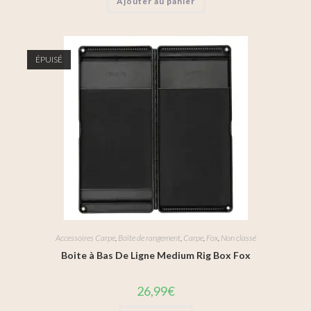
Ajouter au panier
ÉPUISÉ
Accessoires Carpe
,
Boîte de rangement
,
Carpe
,
Fox
,
Non classé
Boite à Bas De Ligne Medium Rig Box Fox
26,99
€