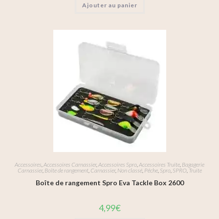
Ajouter au panier
Accessoires
,
Accessoires Carnassier
,
Accessoires Spro
,
Accessoires Truite
,
Bagagerie
Carnassier
,
Boîte de rangement
,
Carnassier
,
Non classé
,
Pêche
,
Spro
,
SPRO
,
Truite
Boîte de rangement Spro Eva Tackle Box 2600
4,99
€