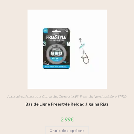
Accessoires
,
Accessoires Carnassier
,
Carnassier
,
Fil
,
Freestyle
,
Non classé
,
Spro
,
SPRO
Bas de Ligne Freestyle Reload Jigging Rigs
2,99
€
Choix des options