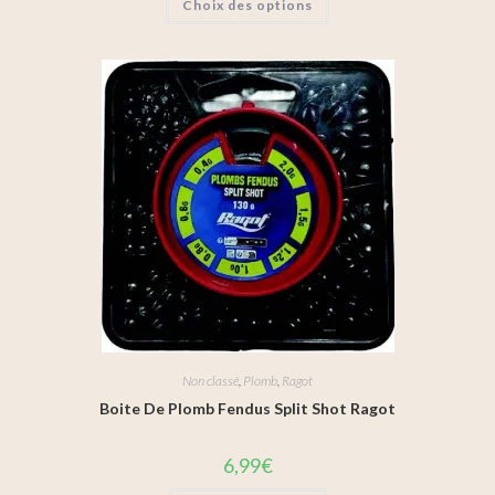
Choix des options
Non classé
,
Plomb
,
Ragot
Boite De Plomb Fendus Split Shot Ragot
6,99
€