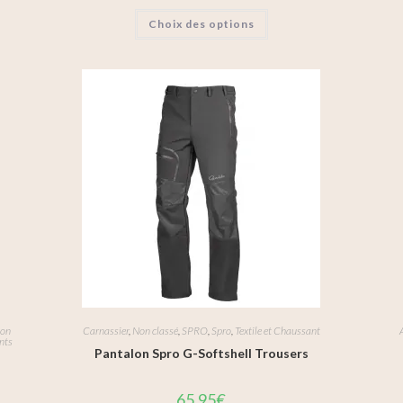
Choix des options
on
Carnassier
,
Non classé
,
SPRO
,
Spro
,
Textile et Chaussant
nts
Pantalon Spro G-Softshell Trousers
65,95
€