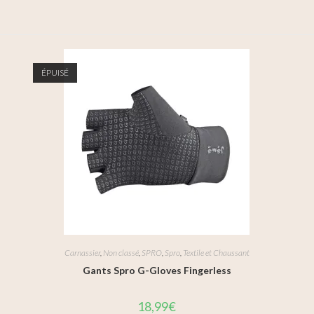
ÉPUISÉ
Carnassier
,
Non classé
,
SPRO
,
Spro
,
Textile et Chaussant
Gants Spro G-Gloves Fingerless
18,99
€