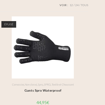
VOIR :
12
24
TOUS
ÉPUISÉ
Carnassier
,
Non classé
,
Spro
,
SPRO
,
Textile et Chaussant
Gants Spro Waterproof
44,95
€