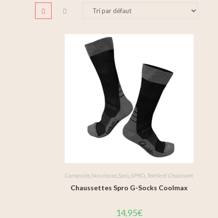
Carnassier
,
Non classé
,
Spro
,
SPRO
,
Textile et Chaussant
Chaussettes Spro G-Socks Coolmax
14,95
€