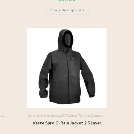
Choix des options
ts
,
Carnassier
,
Non classé
,
SPRO
,
Spro
,
Textile et Chaussant
Veste Spro G-Rain Jacket 2.5 Layer