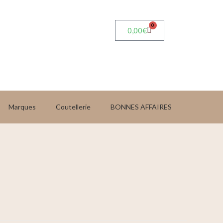
0
0,00
€
Marques
Coutellerie
BONNES AFFAIRES