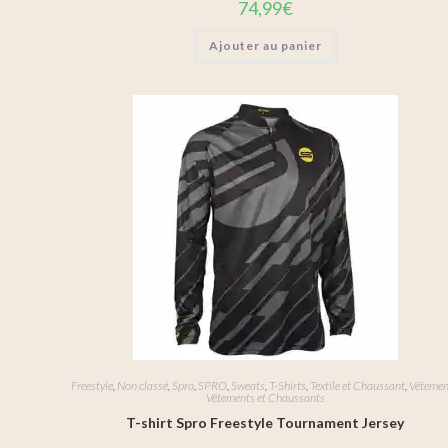
74,99
€
Ajouter au panier
Freestyle
,
Non classé
,
Spro
,
SPRO
,
Sweats
,
T-Shirts
,
Textile et Chaussant
,
Vêtemen
Vêtements et Chaussants
T-shirt Spro Freestyle Tournament Jersey