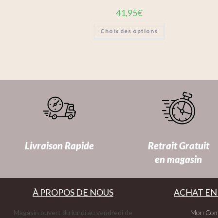
41,95
€
Choix des options
Livraison Rapide
Retrait Gratuit
en magasin
À PROPOS DE NOUS
ACHAT EN
Magasin ouvert du lundi au vendredi de
Mon Com