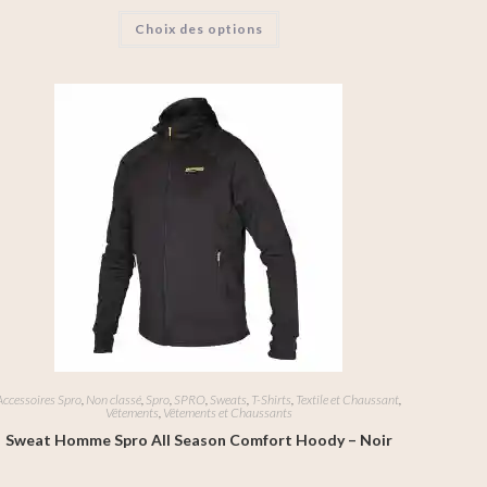
Choix des options
Accessoires Spro
,
Non classé
,
Spro
,
SPRO
,
Sweats
,
T-Shirts
,
Textile et Chaussant
,
Vêtements
,
Vêtements et Chaussants
Sweat Homme Spro All Season Comfort Hoody – Noir