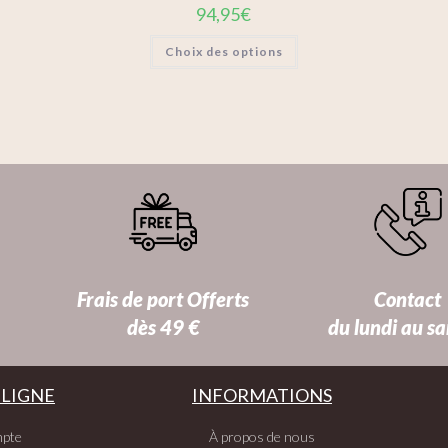
94,95
€
Choix des options
Frais de port Offerts
Contact
dès 49 €
du lundi au s
 LIGNE
INFORMATIONS
pte
À propos de nous