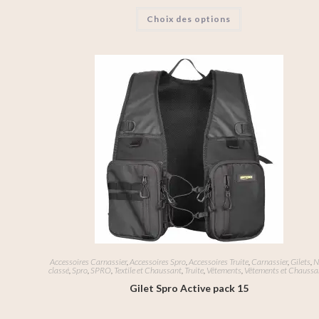
Choix des options
Accessoires Carnassier
,
Accessoires Spro
,
Accessoires Truite
,
Carnassier
,
Gilets
,
N
classé
,
Spro
,
SPRO
,
Textile et Chaussant
,
Truite
,
Vêtements
,
Vêtements et Chaussa
Gilet Spro Active pack 15