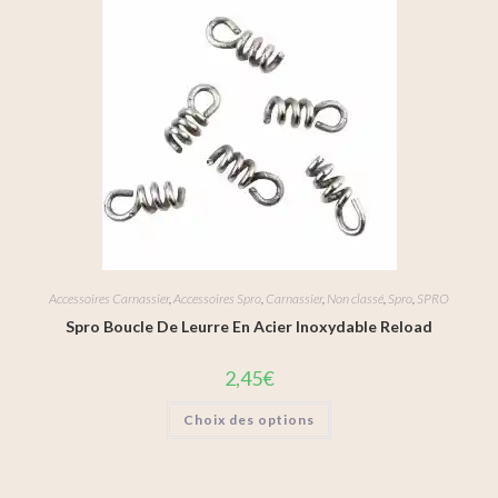
Accessoires Carnassier
,
Accessoires Spro
,
Carnassier
,
Non classé
,
Spro
,
SPRO
Spro Boucle De Leurre En Acier Inoxydable Reload
2,45
€
Choix des options