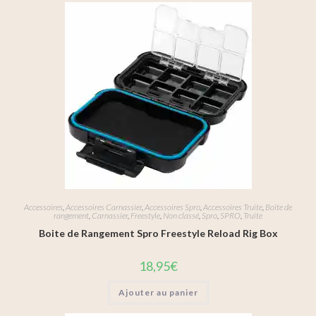
Accessoires
,
Accessoires Carnassier
,
Accessoires Spro
,
Accessoires Truite
,
Boîte de
rangement
,
Carnassier
,
Freestyle
,
Non classé
,
Spro
,
SPRO
,
Truite
Boite de Rangement Spro Freestyle Reload Rig Box
18,95
€
Ajouter au panier