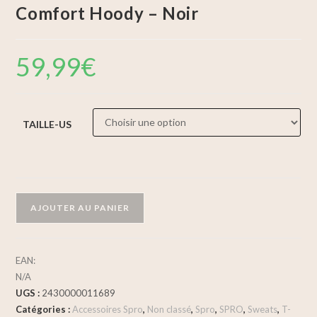
Comfort Hoody – Noir
59,99
€
TAILLE-US
AJOUTER AU PANIER
EAN:
N/A
UGS :
2430000011689
Catégories :
Accessoires Spro
,
Non classé
,
Spro
,
SPRO
,
Sweats
,
T-