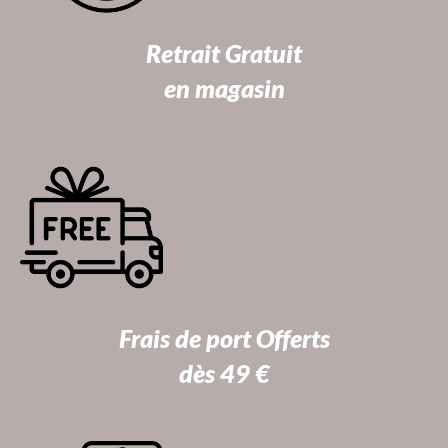
Retrait Gratuit
en magasin
Frais de port Offerts
dès 49 €