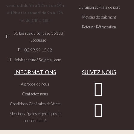
vendredi de 9h à 12h et de 14h
Livraison et Frais de port
à 19h et le samedi de 9h à 12h
Moyens de paiement
et de 14h à 18h
Retour / Rétractation
51 bis rue du pont sec 35133
Lécousse
02.99.99.15.82
loisirsnature35@gmail.com
INFORMATIONS
SUIVEZ NOUS
À propos de nous
Contactez-nous
Conditions Générales de Vente
Mentions légales et politique de
confidentialité