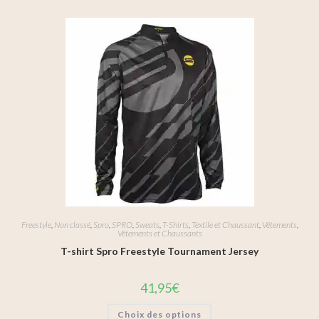
Freestyle
,
Non classé
,
Spro
,
SPRO
,
Sweats
,
T-Shirts
,
Textile et Chaussant
,
Vêtements
,
Vêtements et Chaussants
T-shirt Spro Freestyle Tournament Jersey
41,95
€
Choix des options