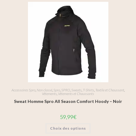
Accessoires Spro
,
Non classé
,
Spro
,
SPRO
,
Sweats
,
T-Shirts
,
Textile et Chaussant
,
Vêtements
,
Vêtements et Chaussants
Sweat Homme Spro All Season Comfort Hoody – Noir
59,99
€
Choix des options