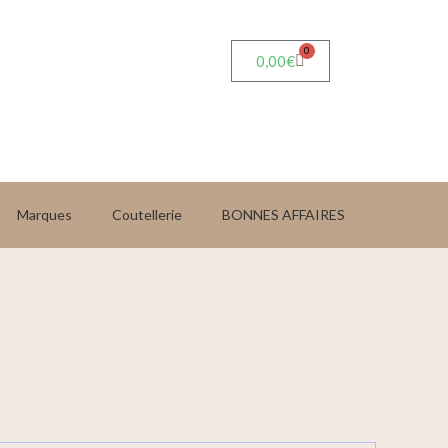
0
0,00
€
Marques
Coutellerie
BONNES AFFAIRES