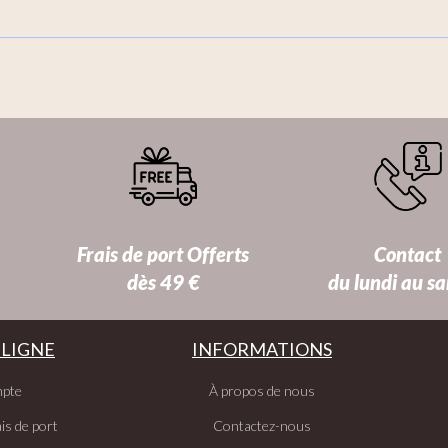
Frais de port Offerts
Contact
dès 49 €
du lundi au s
 LIGNE
INFORMATIONS
pte
À propos de nous
is de port
Contactez-nous