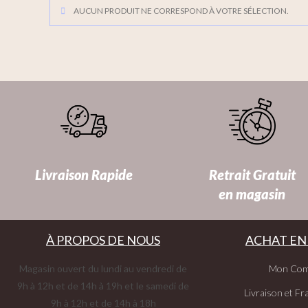
AUCUN PRODUIT NE CORRESPOND À VOTRE SÉLECTION.
Livraison Rapide
Retrait Gratuit
en magasin
À PROPOS DE NOUS
ACHAT EN
Magasin ouvert du lundi au vendredi de
Mon Com
9h à 12h et de 14h à 19h et le samedi de
Livraison et Fra
9h à 12h et de 14h à 18h