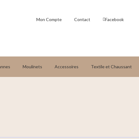
Mon Compte
Contact
Facebook
annes
Moulinets
Accessoires
Textile et Chaussant