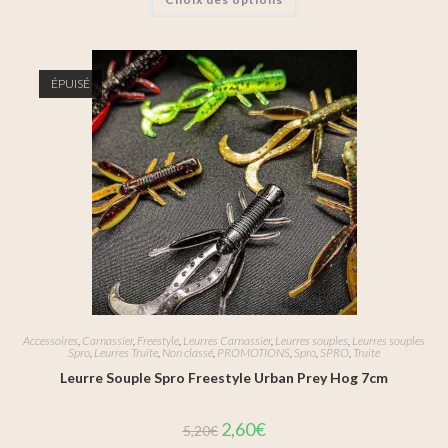
ÉPUISÉ
Accessoires
,
Carnassier
,
Freestyle
,
Leurres Carnassier
,
Leurres souples
,
Leurres souples
Spro
,
Leurres Truite
,
Non classé
,
PROMOTIONS
,
Spro
,
SPRO
,
Truite
Leurre Souple Spro Freestyle Urban Prey Hog 7cm
2,60
€
5,20
€