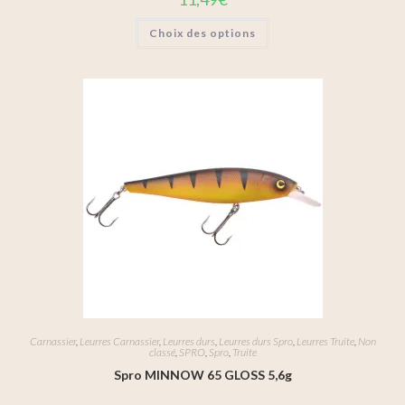
Choix des options
Carnassier
,
Leurres Carnassier
,
Leurres durs
,
Leurres durs Spro
,
Leurres Truite
,
Non
classé
,
SPRO
,
Spro
,
Truite
Spro MINNOW 65 GLOSS 5,6g