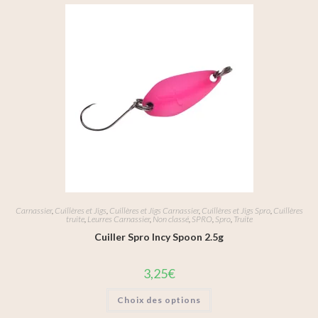
Carnassier
,
Cuillères et Jigs
,
Cuillères et Jigs Carnassier
,
Cuillères et Jigs Spro
,
Cuillères
truite
,
Leurres Carnassier
,
Non classé
,
SPRO
,
Spro
,
Truite
Cuiller Spro Incy Spoon 2.5g
3,25
€
Choix des options