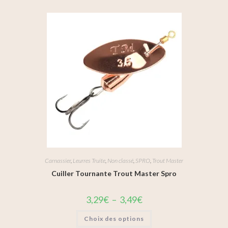
Carnassier
,
Leurres Truite
,
Non classé
,
SPRO
,
Trout Master
Cuiller Tournante Trout Master Spro
3,29
€
–
3,49
€
Choix des options