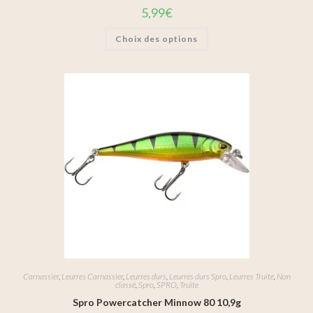
5,99
€
Choix des options
Carnassier
,
Leurres Carnassier
,
Leurres durs
,
Leurres durs Spro
,
Leurres Truite
,
Non
classé
,
Spro
,
SPRO
,
Truite
Spro Powercatcher Minnow 80 10,9g