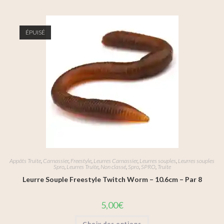
ÉPUISÉ
Appâts Truite
,
Carnassier
,
Freestyle
,
Leurres Carnassier
,
Leurres souples
,
Leurres souples
Spro
,
Leurres Truite
,
Non classé
,
Spro
,
SPRO
,
Truite
Leurre Souple Freestyle Twitch Worm – 10.6cm – Par 8
5,00
€
Choix des options