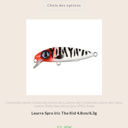
Choix des options
Carnassier
,
Leurres Carnassier
,
Leurres durs
,
Leurres durs Carnassier
,
Leurres durs Spro
,
Leurres Truite
,
Non classé
,
Spro
,
SPRO
,
Truite
Leurre Spro Iris The Kid 4.8cm/6.3g
11,49
€