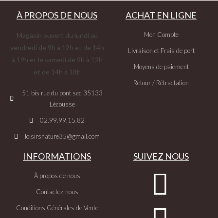
À PROPOS DE NOUS
ACHAT EN LIGNE
Mon Compte
Magasin ouvert du lundi au
vendredi de 9h à 12h et de 14h
Livraison et Frais de port
à 19h et le samedi de 9h à 12h
Moyens de paiement
et de 14h à 18h
Retour / Rétractation
51 bis rue du pont sec 35133
Lécousse
02.99.99.15.82
loisirsnature35@gmail.com
INFORMATIONS
SUIVEZ NOUS
À propos de nous
Contactez-nous
Conditions Générales de Vente