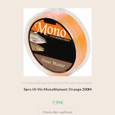
Fils-Tresse-bdl Spro
,
Non classé
,
SPRO
,
Spro
,
Trout Master
Spro Hi-Vis Monofilament Orange 200M
7,99
€
Choix des options