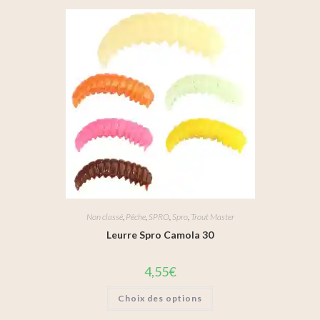
Non classé
,
Pêche
,
SPRO
,
Spro
,
Trout Master
Leurre Spro Camola 30
4,55
€
Choix des options