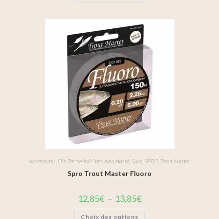
Accessoires
,
Fils-Tresse-bdl Spro
,
Non classé
,
Spro
,
SPRO
,
Trout Master
Spro Trout Master Fluoro
12,85
€
–
13,85
€
Choix des options