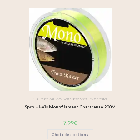
Fils-Tresse-bdl Spro
,
Non classé
,
Spro
,
Trout Master
Spro Hi-Vis Monofilament Chartreuse 200M
7,99
€
Choix des options