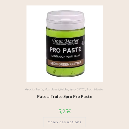
Appâts Truite
,
Non classé
,
Pêche
,
Spro
,
SPRO
,
Trout Master
Pate a Truite Spro Pro Paste
5,25
€
Choix des options