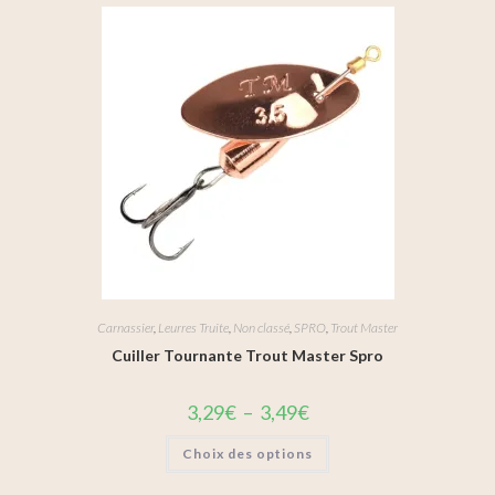
Carnassier
,
Leurres Truite
,
Non classé
,
SPRO
,
Trout Master
Cuiller Tournante Trout Master Spro
3,29
€
–
3,49
€
Choix des options