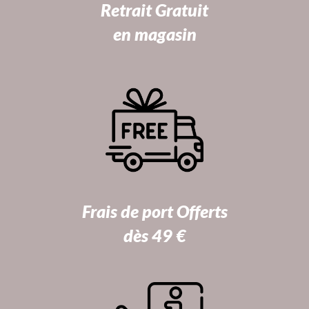
Retrait Gratuit
en magasin
Frais de port Offerts
dès 49 €