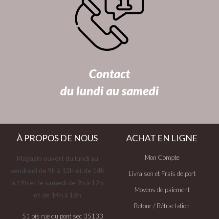
Contact
du lundi au samedi
À PROPOS DE NOUS
ACHAT EN LIGNE
Mon Compte
Magasin ouvert du lundi au
vendredi de 9h à 12h et de 14h
Livraison et Frais de port
à 19h et le samedi de 9h à 12h
Moyens de paiement
et de 14h à 18h
Retour / Rétractation
51 bis rue du pont sec 35133