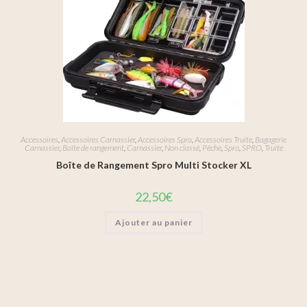
Accessoires
,
Accessoires Carnassier
,
Accessoires Spro
,
Accessoires Truite
,
Bagagerie
Carnassier
,
Boîte de rangement
,
Carnassier
,
Non classé
,
Pêche
,
Spro
,
SPRO
,
Truite
Boîte de Rangement Spro Multi Stocker XL
22,50
€
Ajouter au panier