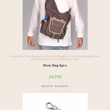
Accessoires Truite
,
Bagagerie & Fourreau
,
Bagagerie Carnassier
,
Bagagerie Spro
,
Carnassier
,
Non classé
,
SPRO
,
Spro
,
Truite
River Bag Spro
34,95
€
Ajouter au panier