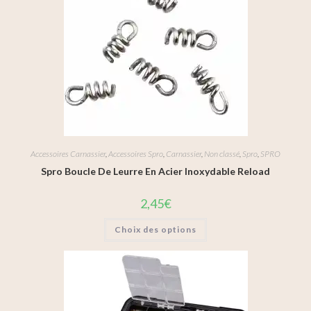
Accessoires Carnassier
,
Accessoires Spro
,
Carnassier
,
Non classé
,
Spro
,
SPRO
Spro Boucle De Leurre En Acier Inoxydable Reload
2,45
€
Choix des options