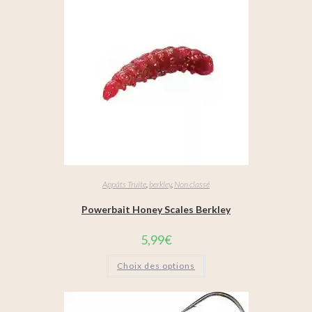
Appâts Truite
,
berkley
,
Non classé
Powerbait Honey Scales Berkley
5,99
€
Choix des options