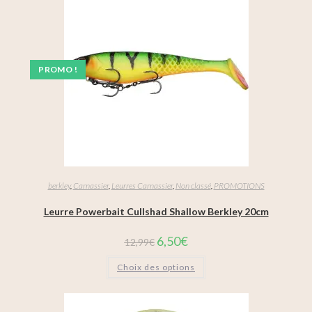
PROMO !
berkley
,
Carnassier
,
Leurres Carnassier
,
Non classé
,
PROMOTIONS
Leurre Powerbait Cullshad Shallow Berkley 20cm
6,50
€
12,99
€
Choix des options