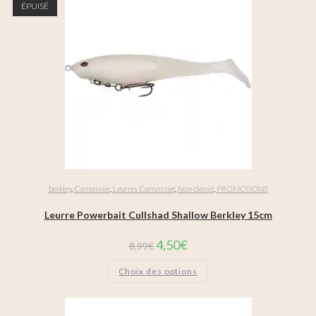
ÉPUISÉ
berkley
,
Carnassier
,
Leurres Carnassier
,
Non classé
,
PROMOTIONS
Leurre Powerbait Cullshad Shallow Berkley 15cm
4,50
€
8,99
€
Choix des options