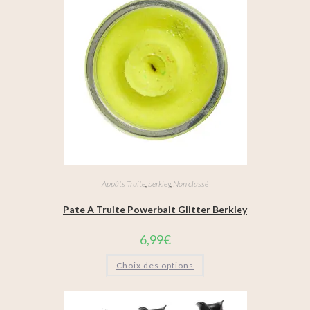
Appâts Truite
,
berkley
,
Non classé
Pate A Truite Powerbait Glitter Berkley
6,99
€
Choix des options