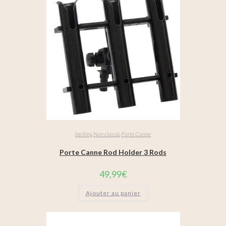
berkley
,
Non classé
,
Porte Canne
Porte Canne Rod Holder 3 Rods
49,99
€
Ajouter au panier