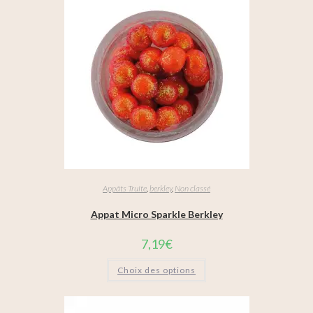
Appâts Truite
,
berkley
,
Non classé
Appat Micro Sparkle Berkley
7,19
€
Choix des options