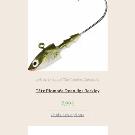
berkley
,
Non classé
,
Tête Plombées Carnassier
Tête Plombée Deep Jigs Berkley
7,99
€
Choix des options