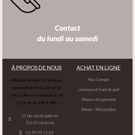
Contact
du lundi au samedi
À PROPOS DE NOUS
ACHAT EN LIGNE
Mon Compte
Magasin ouvert du lundi au
vendredi de 9h à 12h et de
Livraison et Frais de port
14h à 19h et le samedi de 9h
Moyens de paiement
à 12h et de 14h à 18h
Retour / Rétractation
51 bis rue du pont sec
35133 Lécousse
02.99.99.15.82