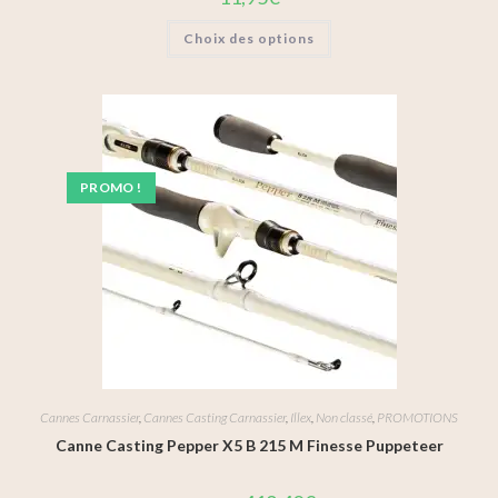
Choix des options
PROMO !
Cannes Carnassier
,
Cannes Casting Carnassier
,
Illex
,
Non classé
,
PROMOTIONS
Canne Casting Pepper X5 B 215 M Finesse Puppeteer