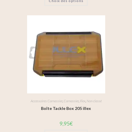
Choix des options
Accessoires Carnassier
,
Carnassier
,
Illex
,
Non classé
Boîte Tackle Box 205 illex
9,95
€