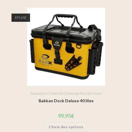
ÉPUISÉ
Accessoires Carnassier
,
Carnassier
,
Illex
,
Non classé
Bakkan Dock Deluxe 40 illex
99,95
€
Choix des options