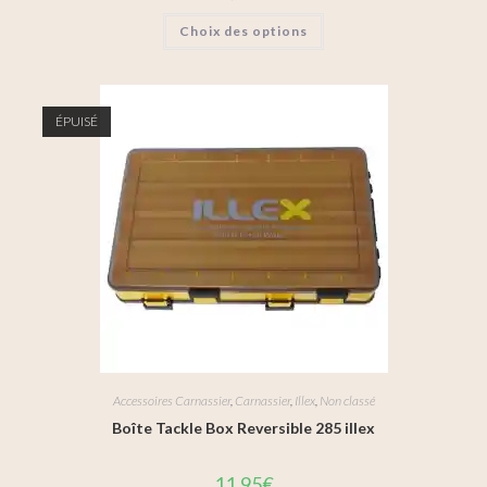
Choix des options
ÉPUISÉ
Accessoires Carnassier
,
Carnassier
,
Illex
,
Non classé
Boîte Tackle Box Reversible 285 illex
11,95
€