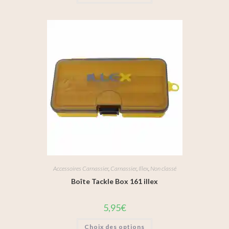
Accessoires Carnassier
,
Carnassier
,
Illex
,
Non classé
Boîte Tackle Box 161 illex
5,95
€
Choix des options