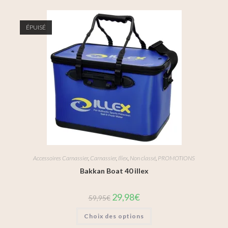
ÉPUISÉ
Accessoires Carnassier
,
Carnassier
,
Illex
,
Non classé
,
PROMOTIONS
Bakkan Boat 40 illex
29,98
€
59,95
€
Choix des options