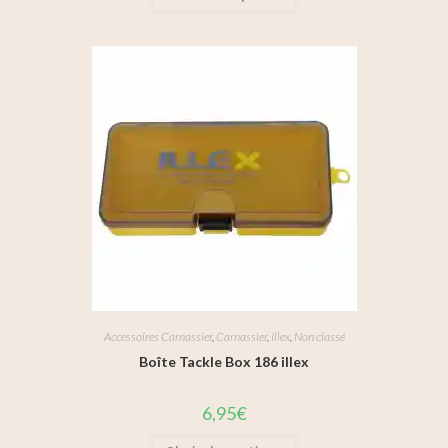
Accessoires Carnassier
,
Carnassier
,
Illex
,
Non classé
Boîte Tackle Box 186 illex
6,95
€