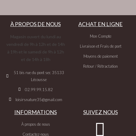
À PROPOS DE NOUS
ACHAT EN LIGNE
Mon Compte
Magasin ouvert du lundi au
vendredi de 9h à 12h et de 14h
Livraison et Frais de port
à 19h et le samedi de 9h à 12h
Moyens de paiement
et de 14h à 18h
Retour / Rétractation
51 bis rue du pont sec 35133
Lécousse
02.99.99.15.82
loisirsnature35@gmail.com
INFORMATIONS
SUIVEZ NOUS
À propos de nous
Contactez-nous