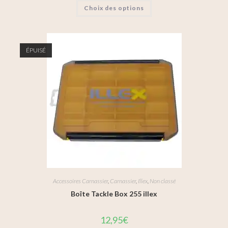
Choix des options
ÉPUISÉ
Accessoires Carnassier
,
Carnassier
,
Illex
,
Non classé
Boîte Tackle Box 255 illex
12,95
€