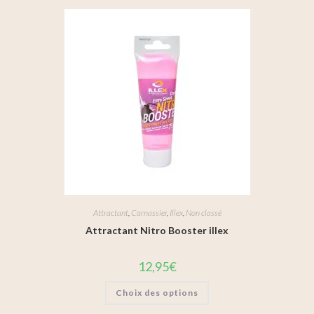
Attractant
,
Carnassier
,
Illex
,
Non classé
Attractant Nitro Booster illex
12,95
€
Choix des options