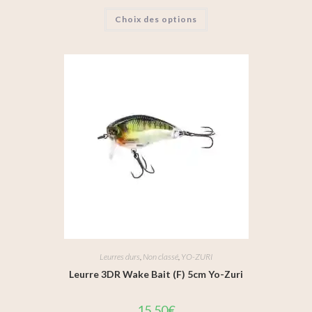
Choix des options
Leurres durs
,
Non classé
,
YO-ZURI
Leurre 3DR Wake Bait (F) 5cm Yo-Zuri
15,50
€