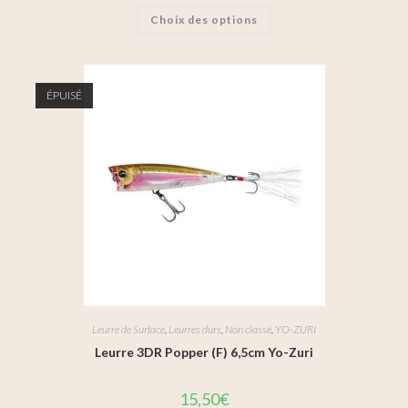
Choix des options
ÉPUISÉ
Leurre de Surface
,
Leurres durs
,
Non classé
,
YO-ZURI
Leurre 3DR Popper (F) 6,5cm Yo-Zuri
15,50
€