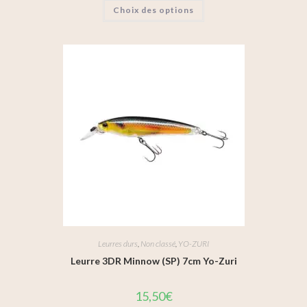
Choix des options
Leurres durs
,
Non classé
,
YO-ZURI
Leurre 3DR Minnow (SP) 7cm Yo-Zuri
15,50
€