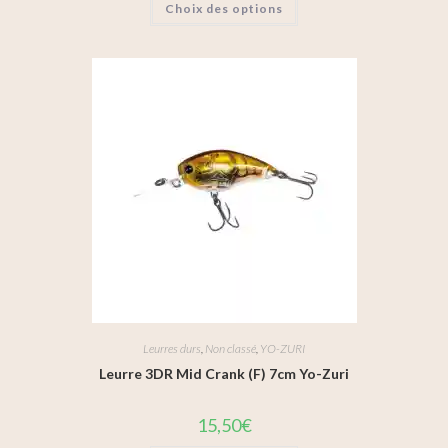
Choix des options
Leurres durs
,
Non classé
,
YO-ZURI
Leurre 3DR Mid Crank (F) 7cm Yo-Zuri
15,50
€