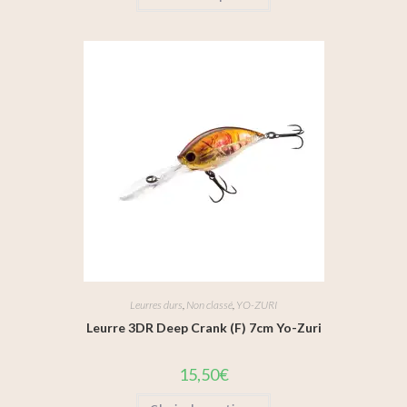
Leurres durs
,
Non classé
,
YO-ZURI
Leurre 3DR Deep Crank (F) 7cm Yo-Zuri
15,50
€