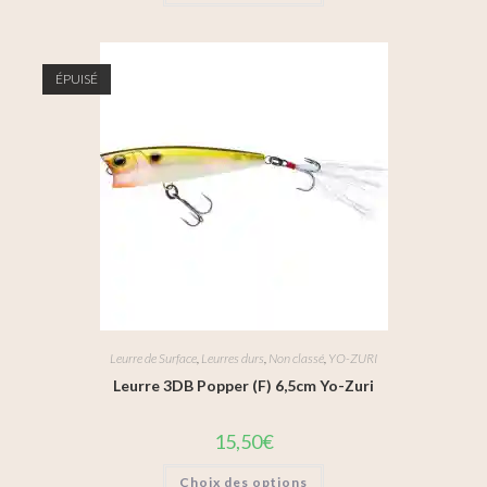
ÉPUISÉ
Leurre de Surface
,
Leurres durs
,
Non classé
,
YO-ZURI
Leurre 3DB Popper (F) 6,5cm Yo-Zuri
15,50
€
Choix des options