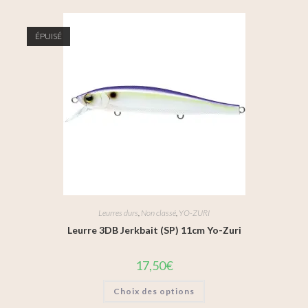
ÉPUISÉ
Leurres durs
,
Non classé
,
YO-ZURI
Leurre 3DB Jerkbait (SP) 11cm Yo-Zuri
17,50
€
Choix des options