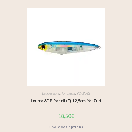
Leurres durs
,
Non classé
,
YO-ZURI
Leurre 3DB Pencil (F) 12,5cm Yo-Zuri
18,50
€
Choix des options