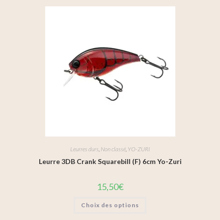
Leurres durs
,
Non classé
,
YO-ZURI
Leurre 3DB Crank Squarebill (F) 6cm Yo-Zuri
15,50
€
Choix des options