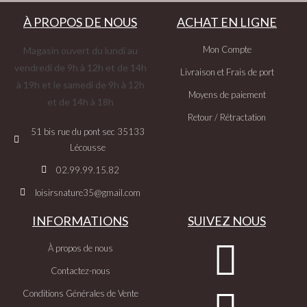
À PROPOS DE NOUS
ACHAT EN LIGNE
Mon Compte
Magasin ouvert du lundi au
vendredi de 9h à 12h et de 14h
Livraison et Frais de port
à 19h et le samedi de 9h à 12h
Moyens de paiement
et de 14h à 18h
Retour / Rétractation
51 bis rue du pont sec 35133
Lécousse
02.99.99.15.82
loisirsnature35@gmail.com
INFORMATIONS
SUIVEZ NOUS
À propos de nous
Contactez-nous
Conditions Générales de Vente