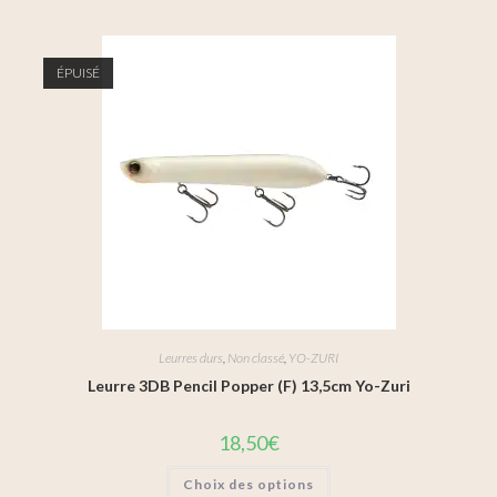
ÉPUISÉ
Leurres durs
,
Non classé
,
YO-ZURI
Leurre 3DB Pencil Popper (F) 13,5cm Yo-Zuri
18,50
€
Choix des options