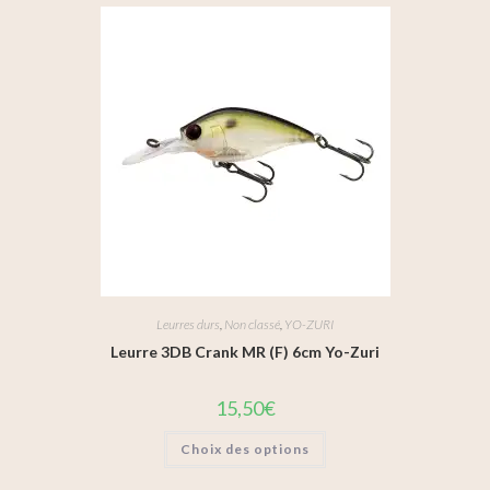
Leurres durs
,
Non classé
,
YO-ZURI
Leurre 3DB Crank MR (F) 6cm Yo-Zuri
15,50
€
Choix des options