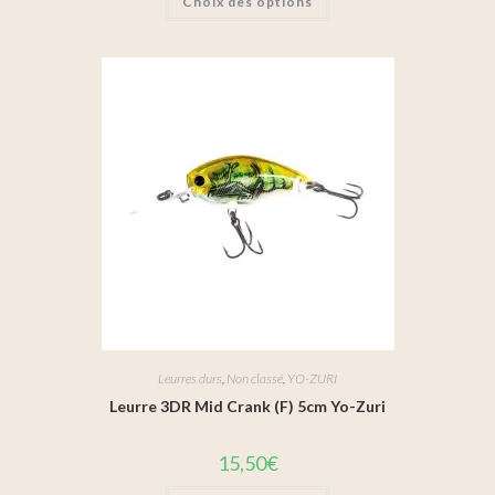
Choix des options
Leurres durs
,
Non classé
,
YO-ZURI
Leurre 3DR Mid Crank (F) 5cm Yo-Zuri
15,50
€