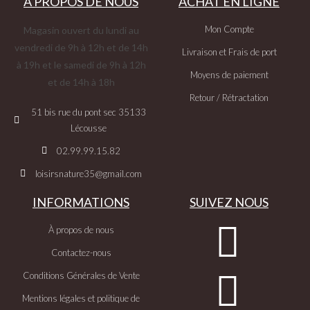
À PROPOS DE NOUS
ACHAT EN LIGNE
Mon Compte
Magasin ouvert du lundi au
vendredi de 9h à 12h et de 14h
Livraison et Frais de port
à 19h et le samedi de 9h à 12h
Moyens de paiement
et de 14h à 18h
Retour / Rétractation
51 bis rue du pont sec 35133
Lécousse
02.99.99.15.82
loisirsnature35@gmail.com
INFORMATIONS
SUIVEZ NOUS
À propos de nous
Contactez-nous
Conditions Générales de Vente
Mentions légales et politique de