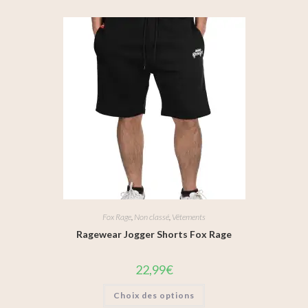
Fox Rage
,
Non classé
,
Vêtements
Ragewear Jogger Shorts Fox Rage
22,99
€
Choix des options