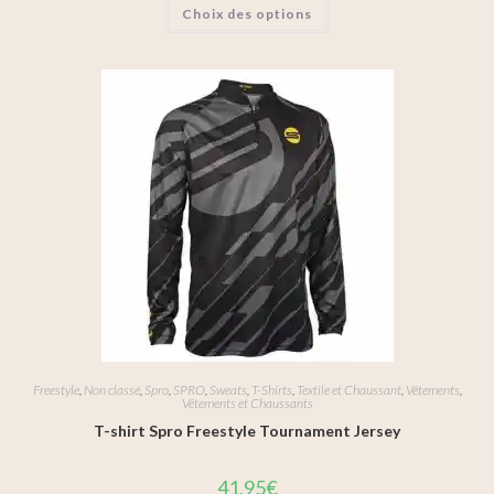
Choix des options
Freestyle
,
Non classé
,
Spro
,
SPRO
,
Sweats
,
T-Shirts
,
Textile et Chaussant
,
Vêtements
,
Vêtements et Chaussants
T-shirt Spro Freestyle Tournament Jersey
41,95
€