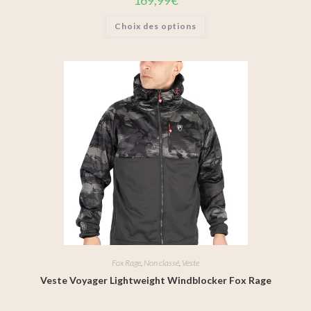
169,99
€
Choix des options
Fox Rage
,
Non classé
,
Veste
Veste Voyager Lightweight Windblocker Fox Rage