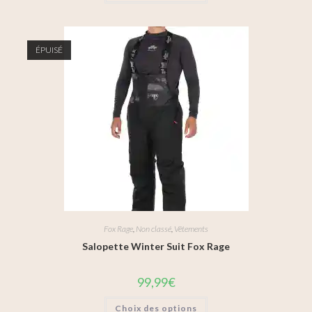
ÉPUISÉ
Fox Rage
,
Non classé
,
Vêtements
Salopette Winter Suit Fox Rage
99,99
€
Choix des options