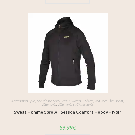
Accessoires Spro
,
Non classé
,
Spro
,
SPRO
,
Sweats
,
T-Shirts
,
Textile et Chaussant
,
Vêtements
,
Vêtements et Chaussants
Sweat Homme Spro All Season Comfort Hoody – Noir
59,99
€