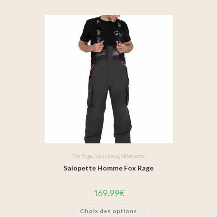
Fox Rage
,
Non classé
,
Vêtements
Salopette Homme Fox Rage
169,99
€
Choix des options