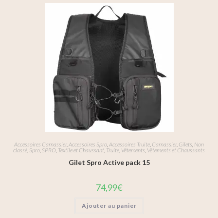
Accessoires Carnassier
,
Accessoires Spro
,
Accessoires Truite
,
Carnassier
,
Gilets
,
Non
classé
,
Spro
,
SPRO
,
Textile et Chaussant
,
Truite
,
Vêtements
,
Vêtements et Chaussants
Gilet Spro Active pack 15
74,99
€
Ajouter au panier