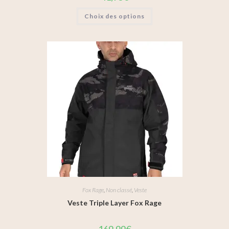
Choix des options
Fox Rage
,
Non classé
,
Veste
Veste Triple Layer Fox Rage