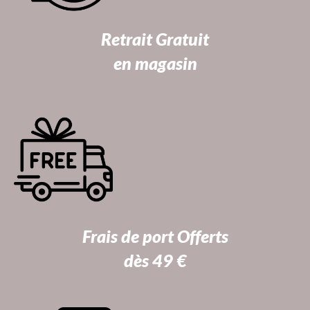
Retrait Gratuit
en magasin
Frais de port Offerts
dès 49 €