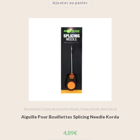
Ajouter au panier
Accessoires Carpe
,
Accessoires Korda
,
Carpe
,
Korda
,
Non classé
Aiguille Pour Bouillettes Splicing Needle Korda
4,89
€