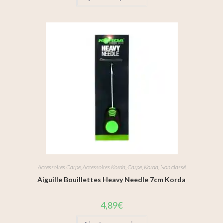
Accessoires Carpe
,
Accessoires Korda
,
Carpe
,
Korda
,
Non classé
Aiguille Bouillettes Heavy Needle 7cm Korda
4,89
€