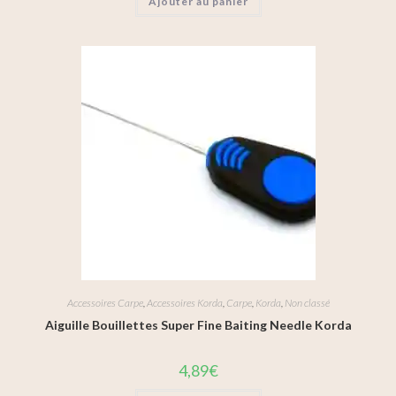
Ajouter au panier
Accessoires Carpe
,
Accessoires Korda
,
Carpe
,
Korda
,
Non classé
Aiguille Bouillettes Super Fine Baiting Needle Korda
4,89
€