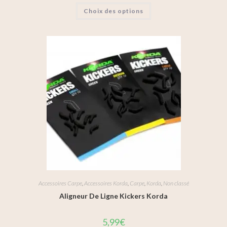
Choix des options
Accessoires Carpe
,
Accessoires Korda
,
Carpe
,
Korda
,
Non classé
Aligneur De Ligne Kickers Korda
5,99
€