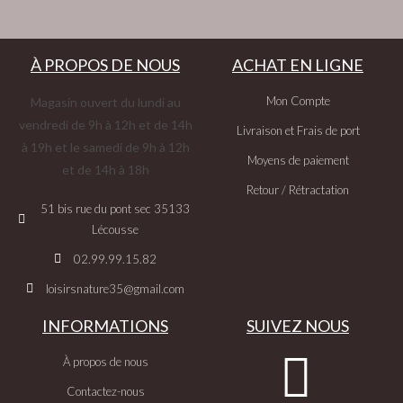
À PROPOS DE NOUS
ACHAT EN LIGNE
Mon Compte
Magasin ouvert du lundi au
vendredi de 9h à 12h et de 14h
Livraison et Frais de port
à 19h et le samedi de 9h à 12h
Moyens de paiement
et de 14h à 18h
Retour / Rétractation
51 bis rue du pont sec 35133
Lécousse
02.99.99.15.82
loisirsnature35@gmail.com
INFORMATIONS
SUIVEZ NOUS
À propos de nous
Contactez-nous