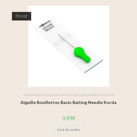
ÉPUISÉ
Accessoires Carpe
,
Accessoires Korda
,
Carpe
,
Korda
,
Non classé
Aiguille Bouillettes Basix Baiting Needle Korda
3,99
€
Lire la suite