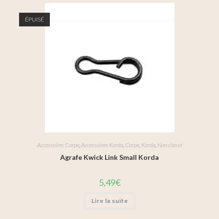
ÉPUISÉ
Accessoires Carpe
,
Accessoires Korda
,
Carpe
,
Korda
,
Non classé
Agrafe Kwick Link Small Korda
5,49
€
Lire la suite