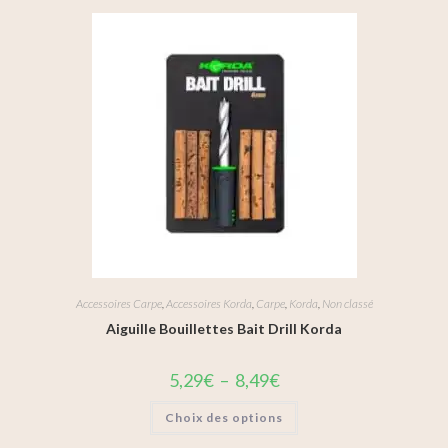
Accessoires Carpe
,
Accessoires Korda
,
Carpe
,
Korda
,
Non classé
Aiguille Bouillettes Bait Drill Korda
5,29
€
–
8,49
€
Choix des options