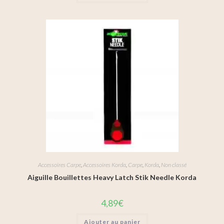
Accessoires Carpe
,
Accessoires Korda
,
Carpe
,
Korda
,
Non classé
Aiguille Bouillettes Heavy Latch Stik Needle Korda
4,89
€
Ajouter au panier