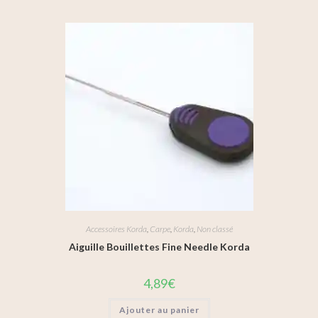
Accessoires Korda
,
Carpe
,
Korda
,
Non classé
Aiguille Bouillettes Fine Needle Korda
4,89
€
Ajouter au panier