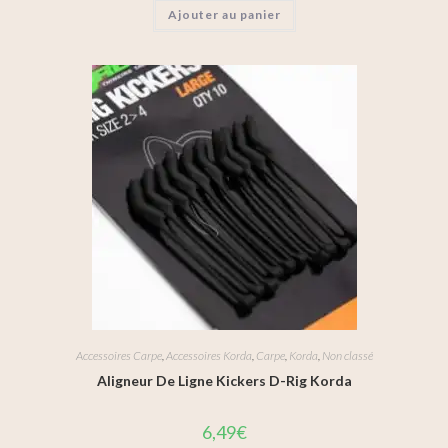
Ajouter au panier
Accessoires Carpe
,
Accessoires Korda
,
Carpe
,
Korda
,
Non classé
Aligneur De Ligne Kickers D-Rig Korda
6,49
€