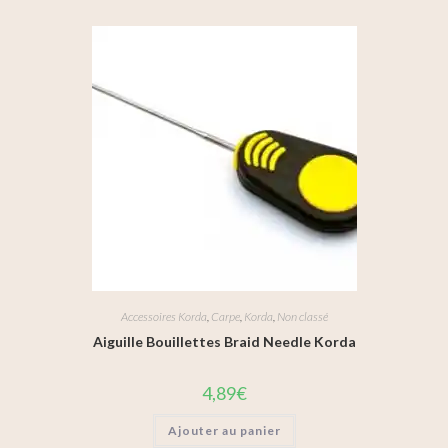
Accessoires Korda
,
Carpe
,
Korda
,
Non classé
Aiguille Bouillettes Braid Needle Korda
4,89
€
Ajouter au panier