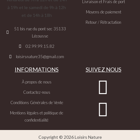
Livraison et Frais de port
à 19h et le samedi de 9h à 12h
Moyens de paiement
et de 14h à 18h
Retour / Rétractation
51 bis rue du pont sec 35133
Lécousse
02.99.99.15.82
loisirsnature35@gmail.com
INFORMATIONS
SUIVEZ NOUS
À propos de nous
Contactez-nous
Conditions Générales de Vente
Mentions légales et politique de
confidentialité
Copyright © 2026 Loisirs Nature