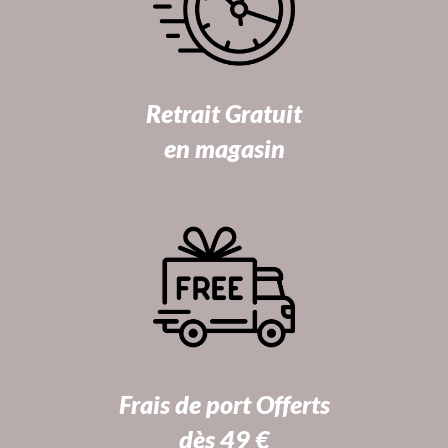
Retrait Gratuit
en magasin
Frais de port Offerts
dès 49 €