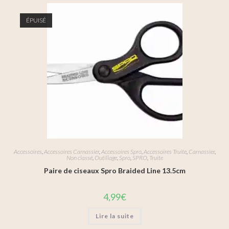
ÉPUISÉ
Accessoires
,
Accessoires Carnassier
,
Accessoires Spro
,
Accessoires Truite
,
Carnassier
,
Non classé
,
Outillage
,
Spro
,
SPRO
,
Truite
Paire de ciseaux Spro Braided Line 13.5cm
4,99
€
Lire la suite