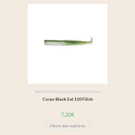
Black EEL
,
Fiiish
,
Leurres Mer
,
Mer
,
Non classé
Corps Black Eel 110 Fiiish
7,20
€
Choix des options