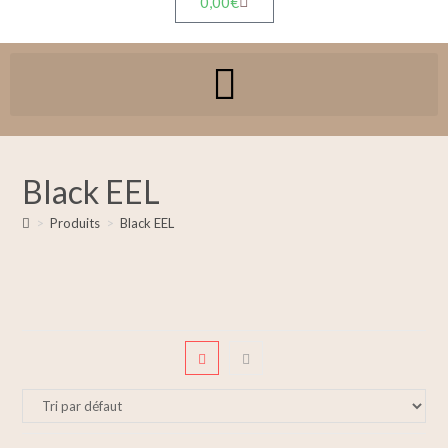
0,00
€
Black EEL
>
Produits
>
Black EEL