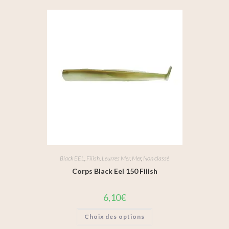
Black EEL
,
Fiiish
,
Leurres Mer
,
Mer
,
Non classé
Corps Black Eel 150 Fiiish
6,10
€
Choix des options