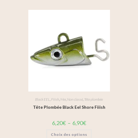
Black EEL
,
Fiiish
,
Mer
,
Non classé
,
Tête plombée
Tête Plombée Black Eel Shore Fiiish
6,20
€
–
6,90
€
Choix des options