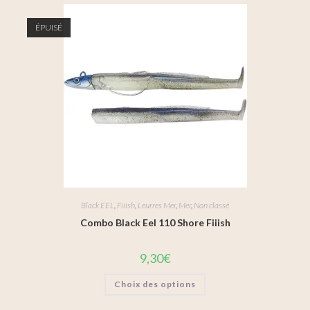
ÉPUISÉ
Black EEL
,
Fiiish
,
Leurres Mer
,
Mer
,
Non classé
Combo Black Eel 110 Shore Fiiish
9,30
€
Choix des options