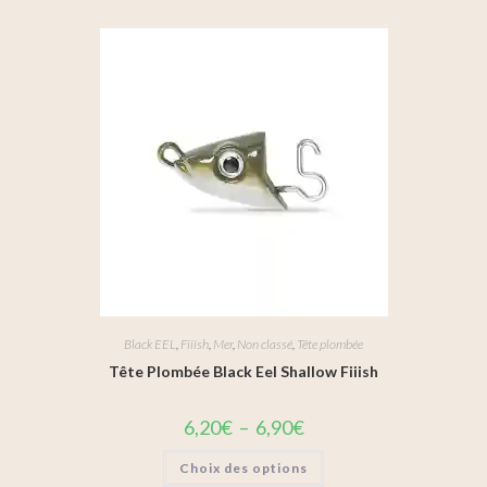
Black EEL
,
Fiiish
,
Mer
,
Non classé
,
Tête plombée
Tête Plombée Black Eel Shallow Fiiish
6,20
€
–
6,90
€
Choix des options