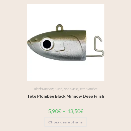
Black Minnow
,
Fiiish
,
Non classé
,
Tête plombée
Tête Plombée Black Minnow Deep Fiiish
5,90
€
–
13,50
€
Choix des options