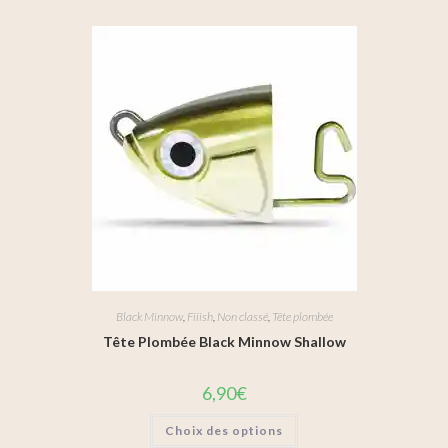
Black Minnow
,
Fiiish
,
Non classé
,
Tête plombée
Tête Plombée Black Minnow Shallow
6,90
€
Choix des options