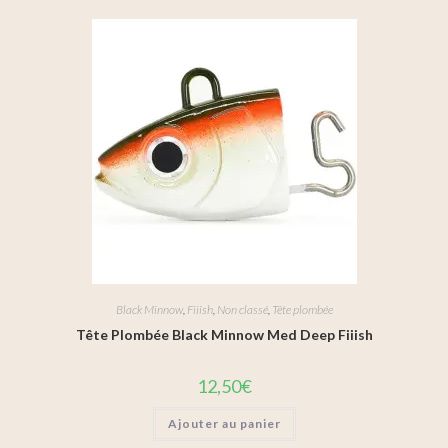
Black Minnow
,
Fiiish
,
Non classé
,
Tête plombée
Tête Plombée Black Minnow Med Deep Fiiish
12,50
€
Ajouter au panier