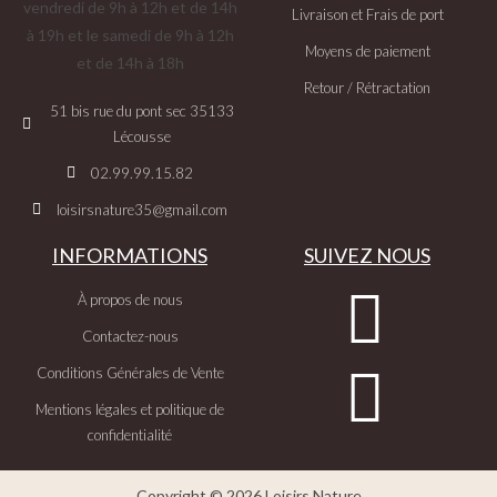
vendredi de 9h à 12h et de 14h
Livraison et Frais de port
à 19h et le samedi de 9h à 12h
Moyens de paiement
et de 14h à 18h
Retour / Rétractation
51 bis rue du pont sec 35133
Lécousse
02.99.99.15.82
loisirsnature35@gmail.com
INFORMATIONS
SUIVEZ NOUS
À propos de nous
Contactez-nous
Conditions Générales de Vente
Mentions légales et politique de
confidentialité
Copyright © 2026 Loisirs Nature