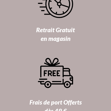
Retrait Gratuit
en magasin
Frais de port Offerts
dès 49 €