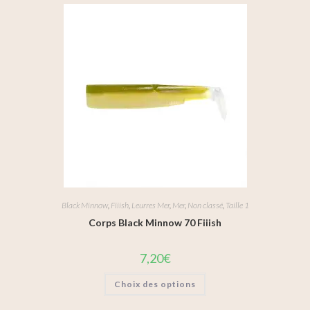
Black Minnow
,
Fiiish
,
Leurres Mer
,
Mer
,
Non classé
,
Taille 1
Corps Black Minnow 70 Fiiish
7,20
€
Choix des options