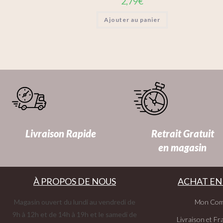
2,79
€
Ajouter au panier
Livraison Rapide
Retrait Gratuit
en magasin
À PROPOS DE NOUS
ACHAT EN
Magasin ouvert du lundi au vendredi de
Mon Com
9h à 12h et de 14h à 19h et le samedi de
Livraison et Fra