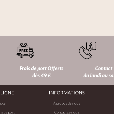
Frais de port Offerts
Contact
dès 49 €
du lundi au s
 LIGNE
INFORMATIONS
pte
À propos de nous
is de port
Contactez-nous