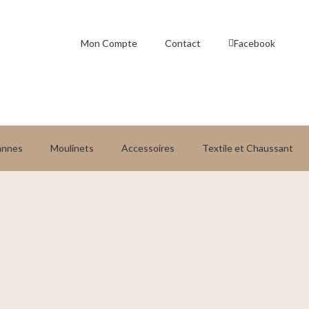
Mon Compte
Contact
Facebook
annes
Moulinets
Accessoires
Textile et Chaussant