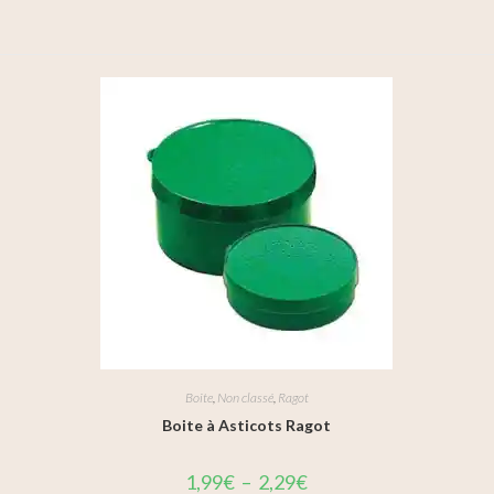
Boite
,
Non classé
,
Ragot
Boite à Asticots Ragot
1,99
€
–
2,29
€