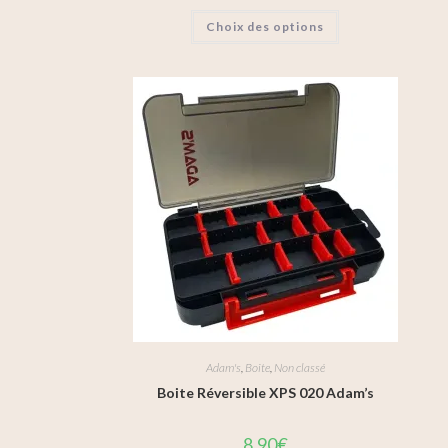
Choix des options
Adam's
,
Boite
,
Non classé
Boite Réversible XPS 020 Adam’s
8,90
€