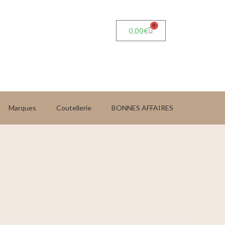
0
0,00
€
Marques
Coutellerie
BONNES AFFAIRES