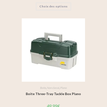
Choix des options
Boite
,
Non classé
,
Plano
Boite Three-Tray Tackle Box Plano
49,99
€