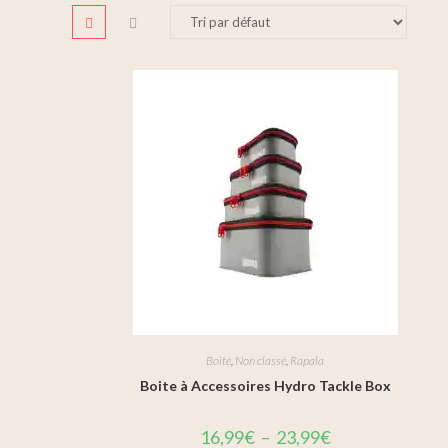
Boite
,
Non classé
,
Rapala
Boite à Accessoires Hydro Tackle Box
16,99
€
–
23,99
€