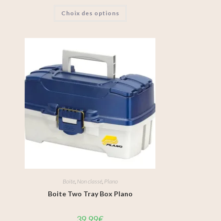
Choix des options
Boite
,
Non classé
,
Plano
Boite Two Tray Box Plano
39,99
€