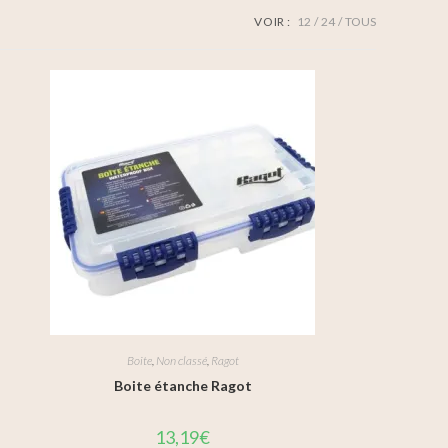
VOIR :
12
24
TOUS
Boite
,
Non classé
,
Ragot
Boite étanche Ragot
13,19
€