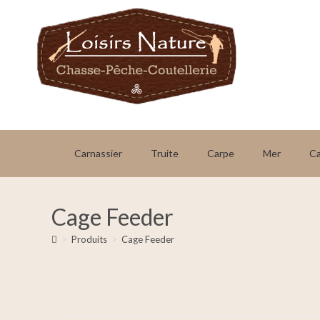
Carnassier
Truite
Carpe
Mer
C
Cage Feeder
>
Produits
>
Cage Feeder