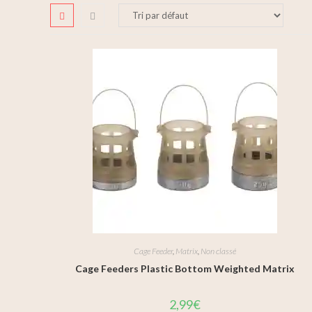
Cage Feeder
,
Matrix
,
Non classé
Cage Feeders Plastic Bottom Weighted Matrix
2,99
€