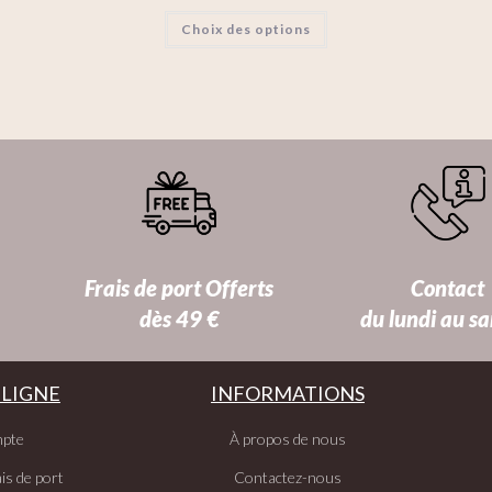
Choix des options
Frais de port Offerts
Contact
dès 49 €
du lundi au s
 LIGNE
INFORMATIONS
pte
À propos de nous
is de port
Contactez-nous