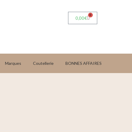
0
0,00
€
Marques
Coutellerie
BONNES AFFAIRES