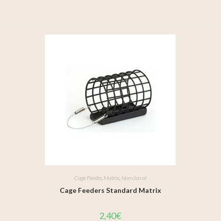
Cage Feeder
,
Matrix
,
Non classé
Cage Feeders Standard Matrix
2,40
€