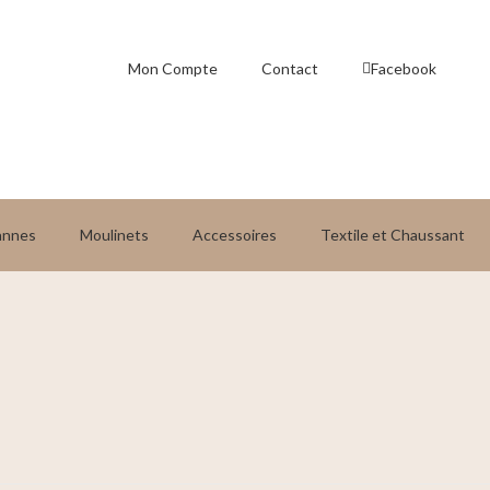
Mon Compte
Contact
Facebook
annes
Moulinets
Accessoires
Textile et Chaussant