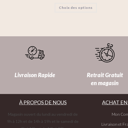
Choix des options
Livraison Rapide
Retrait Gratuit
en magasin
À PROPOS DE NOUS
ACHAT EN
Magasin ouvert du lundi au vendredi de
Mon Com
9h à 12h et de 14h à 19h et le samedi de
Livraison et Fra