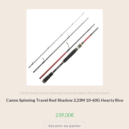
Canne Travel
,
Cannes Spinning Carnassier
,
Hearty Rise
,
Non classé
Canne Spinning Travel Red Shadow 2,23M 10-60G Hearty Rise
239,00
€
Ajouter au panier