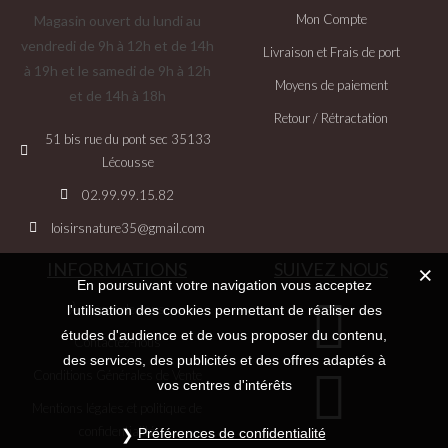
Mon Compte
Magasin ouvert du lundi au
vendredi de 9h à 12h et de 14h
Livraison et Frais de port
à 19h et le samedi de 9h à 12h
Moyens de paiement
et de 14h à 18h
Retour / Rétractation
51 bis rue du pont sec 35133
Lécousse
02.99.99.15.82
loisirsnature35@gmail.com
INFORMATIONS
SUIVEZ NOUS
En poursuivant votre navigation vous acceptez
À propos de nous
l'utilisation des cookies permettant de réaliser des
études d'audience et de vous proposer du contenu,
Contactez-nous
des services, des publicités et des offres adaptés à
Conditions Générales de Vente
vos centres d'intérêts
Mentions légales et politique de
confidentialité
Préférences de confidentialité