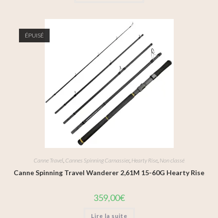
ÉPUISÉ
Canne Travel
,
Cannes Spinning Carnassier
,
Hearty Rise
,
Non classé
Canne Spinning Travel Wanderer 2,61M 15-60G Hearty Rise
359,00
€
Lire la suite