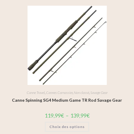
Canne Travel
,
Cannes Carnassier
,
Non classé
,
Savage Gear
Canne Spinning SG4 Medium Game TR Rod Savage Gear
119,99
€
–
139,99
€
Choix des options