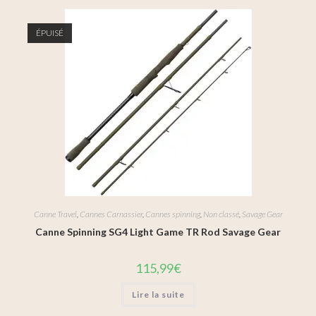
ÉPUISÉ
Canne Travel
,
Cannes Carnassier
,
Cannes spinning
,
Non classé
,
Savage Gear
Canne Spinning SG4 Light Game TR Rod Savage Gear
115,99
€
Lire la suite