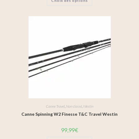
Choix des options
Canne Travel
,
Non classé
,
Westin
Canne Spinning W2 Finesse T&C Travel Westin
99,99
€