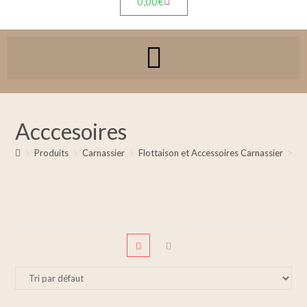
0,00
€
Acccesoires
>
Produits
>
Carnassier
>
Flottaison et Accessoires Carnassier
>
Ac