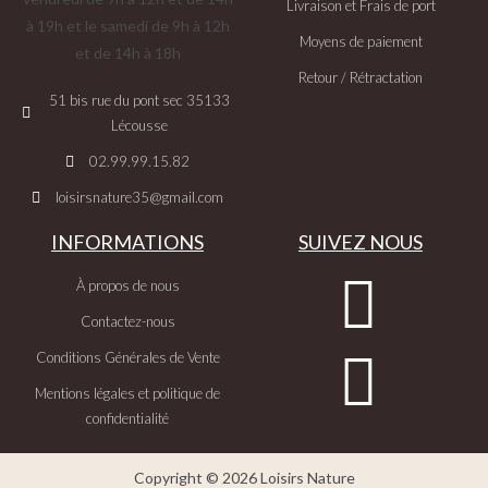
Livraison et Frais de port
à 19h et le samedi de 9h à 12h
Moyens de paiement
et de 14h à 18h
Retour / Rétractation
51 bis rue du pont sec 35133
Lécousse
02.99.99.15.82
loisirsnature35@gmail.com
INFORMATIONS
SUIVEZ NOUS
À propos de nous
Contactez-nous
Conditions Générales de Vente
Mentions légales et politique de
confidentialité
Copyright © 2026 Loisirs Nature