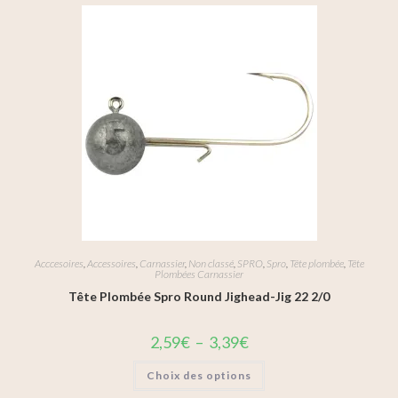
Acccesoires
,
Accessoires
,
Carnassier
,
Non classé
,
SPRO
,
Spro
,
Tête plombée
,
Tête
Plombées Carnassier
Tête Plombée Spro Round Jighead-Jig 22 2/0
2,59
€
–
3,39
€
Choix des options