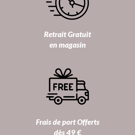
Retrait Gratuit
en magasin
Frais de port Offerts
dès 49 €