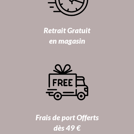
Retrait Gratuit
en magasin
Frais de port Offerts
dès 49 €