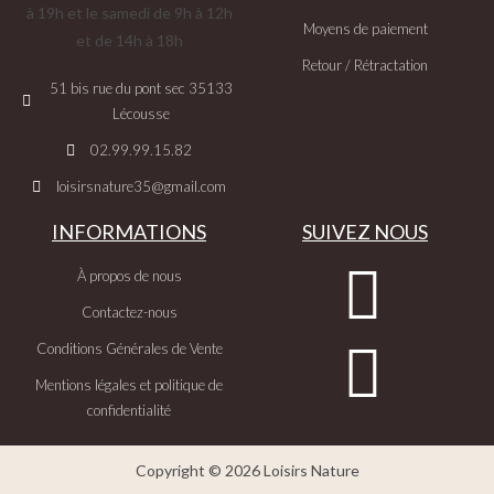
à 19h et le samedi de 9h à 12h
Moyens de paiement
et de 14h à 18h
Retour / Rétractation
51 bis rue du pont sec 35133
Lécousse
02.99.99.15.82
loisirsnature35@gmail.com
INFORMATIONS
SUIVEZ NOUS
À propos de nous
Contactez-nous
Conditions Générales de Vente
Mentions légales et politique de
confidentialité
Copyright © 2026 Loisirs Nature