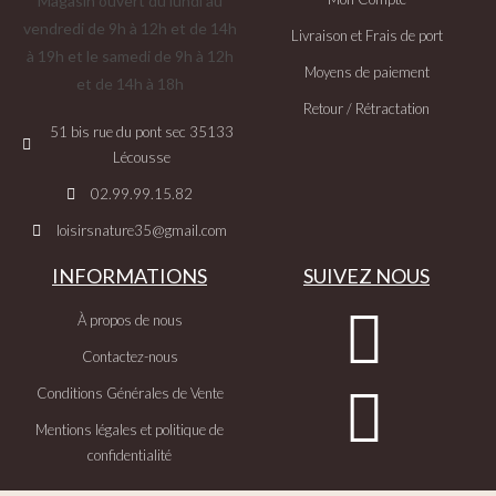
Magasin ouvert du lundi au
vendredi de 9h à 12h et de 14h
Livraison et Frais de port
à 19h et le samedi de 9h à 12h
Moyens de paiement
et de 14h à 18h
Retour / Rétractation
51 bis rue du pont sec 35133
Lécousse
02.99.99.15.82
loisirsnature35@gmail.com
INFORMATIONS
SUIVEZ NOUS
À propos de nous
Contactez-nous
Conditions Générales de Vente
Mentions légales et politique de
confidentialité