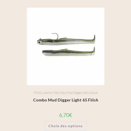
Fiiish
,
Leurres Mer
,
Mer
,
Mud Digger
,
Non classé
Combo Mud Digger Light 65 Fiiish
6,70
€
Choix des options