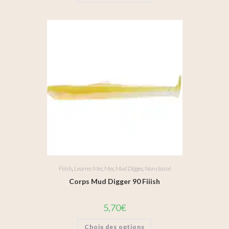
Fiiish
,
Leurres Mer
,
Mer
,
Mud Digger
,
Non classé
Corps Mud Digger 90 Fiiish
5,70
€
Choix des options