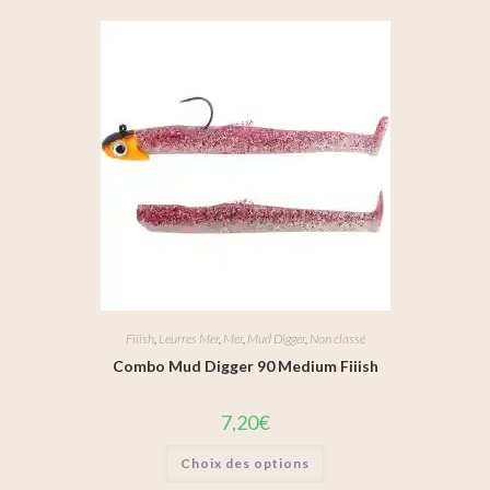
Fiiish
,
Leurres Mer
,
Mer
,
Mud Digger
,
Non classé
Combo Mud Digger 90 Medium Fiiish
7,20
€
Choix des options