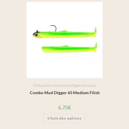
Fiiish
,
Leurres Mer
,
Mer
,
Mud Digger
,
Non classé
Combo Mud Digger 65 Medium Fiiish
6,70
€
Choix des options