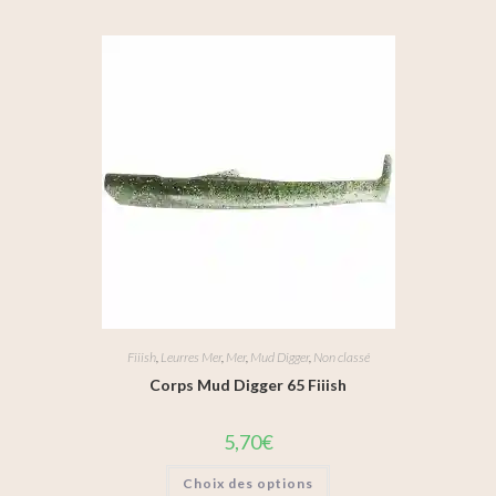
Fiiish
,
Leurres Mer
,
Mer
,
Mud Digger
,
Non classé
Corps Mud Digger 65 Fiiish
5,70
€
Choix des options