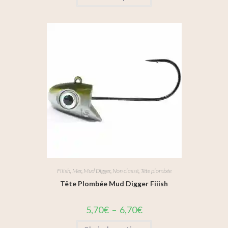
Fiiish
,
Mer
,
Mud Digger
,
Non classé
,
Tête plombée
Tête Plombée Mud Digger Fiiish
5,70
€
–
6,70
€