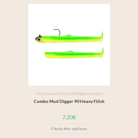
Fiiish
,
Leurres Mer
,
Mer
,
Mud Digger
,
Non classé
Combo Mud Digger 90 Heavy Fiiish
7,20
€
Choix des options