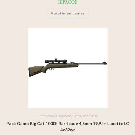
339,00
€
Ajouter au panier
Carabine Air Comprimé
,
Gamo
,
Non classé
Pack Gamo Big Cat 1000E Barricade 4,5mm 19,9J + Lunette LC
4x32wr