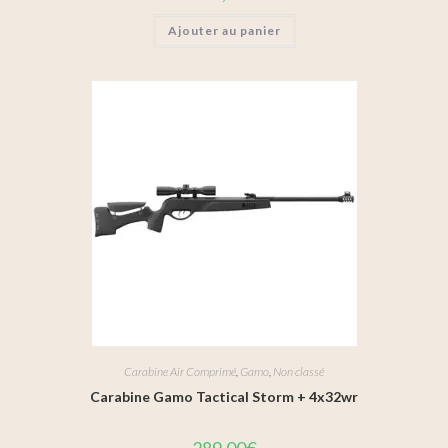
Ajouter au panier
Carabine Air Comprimé
,
Gamo
,
Non classé
Carabine Gamo Tactical Storm + 4x32wr
289,00
€