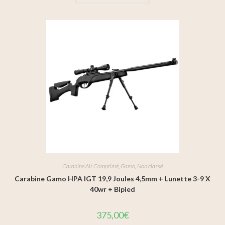
Carabine Air Comprimé
,
Gamo
,
Non classé
Carabine Gamo HPA IGT 19,9 Joules 4,5mm + Lunette 3-9 X
40wr + Bipied
375,00
€