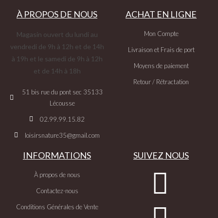
À PROPOS DE NOUS
ACHAT EN LIGNE
Mon Compte
Magasin ouvert du lundi au
vendredi de 9h à 12h et de 14h
Livraison et Frais de port
à 19h et le samedi de 9h à 12h
Moyens de paiement
et de 14h à 18h
Retour / Rétractation
51 bis rue du pont sec 35133
Lécousse
02.99.99.15.82
loisirsnature35@gmail.com
INFORMATIONS
SUIVEZ NOUS
À propos de nous
Contactez-nous
Conditions Générales de Vente