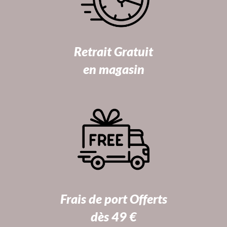
Retrait Gratuit
en magasin
Frais de port Offerts
dès 49 €