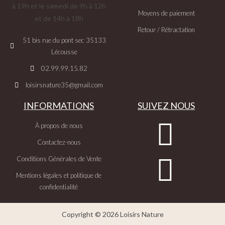
à 19h et le samedi de 9h à 12h
Moyens de paiement
et de 14h à 18h
Retour / Rétractation
51 bis rue du pont sec 35133
Lécousse
02.99.99.15.82
loisirsnature35@gmail.com
INFORMATIONS
SUIVEZ NOUS
À propos de nous
Contactez-nous
Conditions Générales de Vente
Mentions légales et politique de
confidentialité
Copyright © 2026 Loisirs Nature