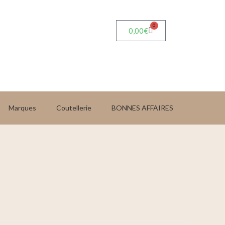
0
0,00
€
Marques
Coutellerie
BONNES AFFAIRES