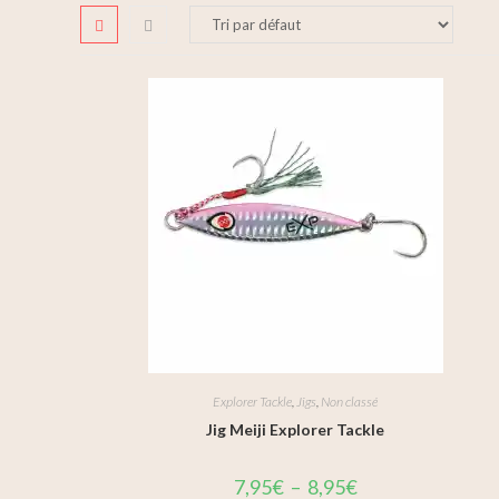
Explorer Tackle
,
Jigs
,
Non classé
Jig Meiji Explorer Tackle
7,95
€
–
8,95
€