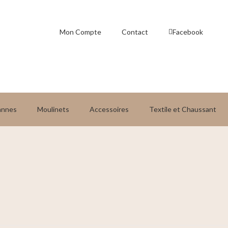
Mon Compte
Contact
Facebook
annes
Moulinets
Accessoires
Textile et Chaussant