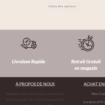
Choix des options
Livraison Rapide
Retrait Gratuit
en magasin
À PROPOS DE NOUS
ACHAT EN
Magasin ouvert du lundi au vendredi de
Mon Com
9h à 12h et de 14h à 19h et le samedi de
Livraison et Fra