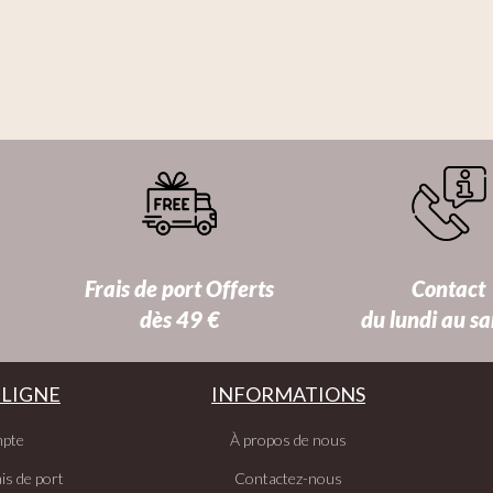
Frais de port Offerts
Contact
dès 49 €
du lundi au s
 LIGNE
INFORMATIONS
pte
À propos de nous
is de port
Contactez-nous