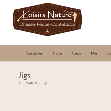
Carnassier
Truite
Carpe
Mer
C
Jigs
>
Produits
>
Jigs