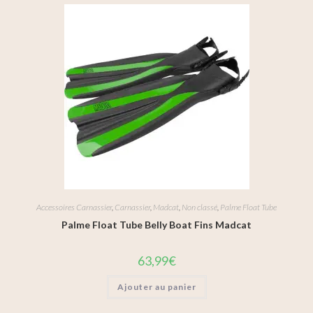
Accessoires Carnassier
,
Carnassier
,
Madcat
,
Non classé
,
Palme Float Tube
Palme Float Tube Belly Boat Fins Madcat
63,99
€
Ajouter au panier