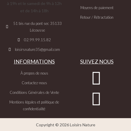
à 19h et le samedi de 9h à 12h
Moyens de paiement
et de 14h à 18h
Retour / Rétractation
51 bis rue du pont sec 35133
Lécousse
02.99.99.15.82
loisirsnature35@gmail.com
INFORMATIONS
SUIVEZ NOUS
À propos de nous
Contactez-nous
Conditions Générales de Vente
Mentions légales et politique de
confidentialité
Copyright © 2026 Loisirs Nature