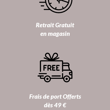
Retrait Gratuit
en magasin
Frais de port Offerts
dès 49 €