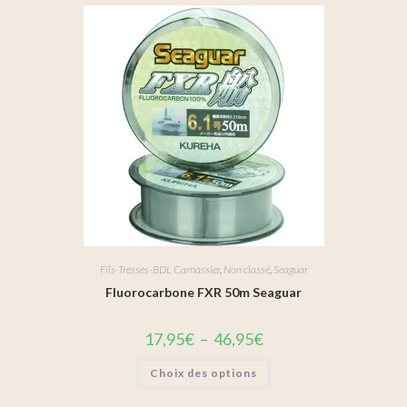
Fils-Tresses-BDL Carnassier
,
Non classé
,
Seaguar
Fluorocarbone FXR 50m Seaguar
17,95
€
–
46,95
€
Choix des options