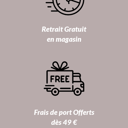
Retrait Gratuit
en magasin
Frais de port Offerts
dès 49 €