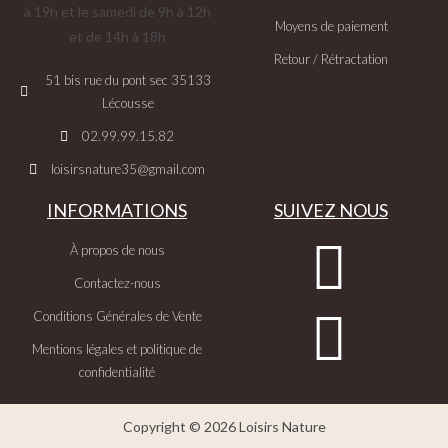
à 19h et le samedi de 9h à 12h
Moyens de paiement
et de 14h à 18h
Retour / Rétractation
51 bis rue du pont sec 35133
Lécousse
02.99.99.15.82
loisirsnature35@gmail.com
INFORMATIONS
SUIVEZ NOUS
À propos de nous
Contactez-nous
Conditions Générales de Vente
Mentions légales et politique de
confidentialité
Copyright © 2026 Loisirs Nature