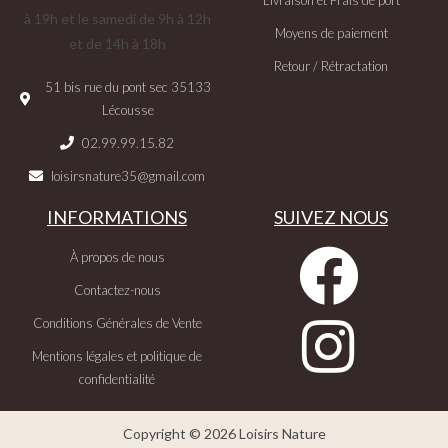
à 19h et le samedi de 9h à 12h
Moyens de paiement
et de 14h à 18h
Retour / Rétractation
51 bis rue du pont sec 35133
Lécousse
02.99.99.15.82
loisirsnature35@gmail.com
INFORMATIONS
SUIVEZ NOUS
À propos de nous
Contactez-nous
Conditions Générales de Vente
Mentions légales et politique de
confidentialité
Copyright © 2026 Loisirs Nature