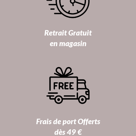
Retrait Gratuit
en magasin
Frais de port Offerts
dès 49 €