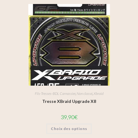
Fils-Tresses-BDL Carnassier
,
Non classé
,
Xbraid
Tresse XBraid Upgrade X8
39,90
€
Choix des options