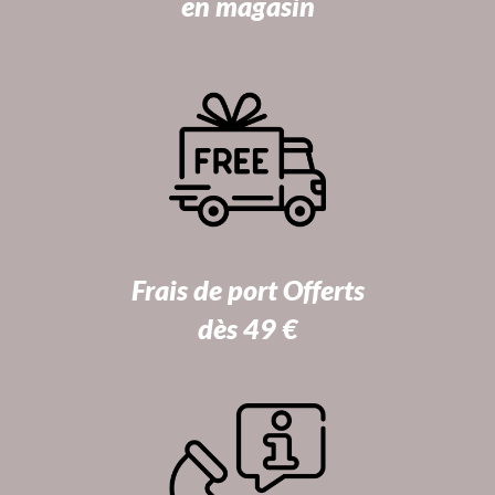
en magasin
Frais de port Offerts
dès 49 €