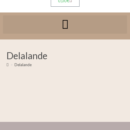
0,00
€
Delalande
>
Delalande