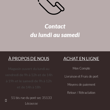
Contact
du lundi au samedi
À PROPOS DE NOUS
ACHAT EN LIGNE
Mon Compte
Magasin ouvert du lundi au
vendredi de 9h à 12h et de 14h
Livraison et Frais de port
à 19h et le samedi de 9h à 12h
Moyens de paiement
et de 14h à 18h
Retour / Rétractation
51 bis rue du pont sec 35133
Lécousse