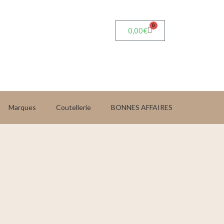
0
0,00
€
Marques
Coutellerie
BONNES AFFAIRES