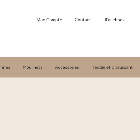
Mon Compte
Contact
Facebook
annes
Moulinets
Accessoires
Textile et Chaussant