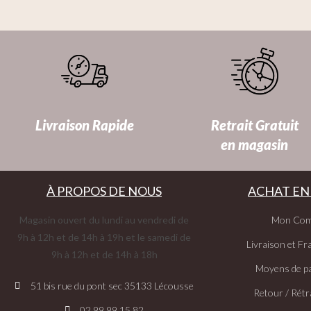
Livraison Rapide
Retrait Gratuit
en magasin
À PROPOS DE NOUS
ACHAT EN
Magasin ouvert du lundi au vendredi de
Mon Com
9h à 12h et de 14h à 19h et le samedi de
Livraison et Fra
9h à 12h et de 14h à 18h
Moyens de p
51 bis rue du pont sec 35133 Lécousse
Retour / Rétr
02.99.99.15.82