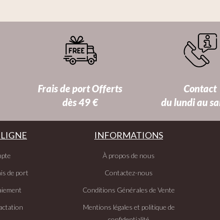
Frais de port Offerts
Contact
dès 49 €
du lundi au s
 LIGNE
INFORMATIONS
pte
À propos de nous
is de port
Contactez-nous
aiement
Conditions Générales de Vente
actation
Mentions légales et politique de
confidentialité