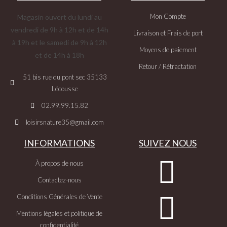
Mon Compte
Magasin ouvert du lundi au
vendredi de 9h à 12h et de 14h
Livraison et Frais de port
à 19h et le samedi de 9h à 12h
Moyens de paiement
et de 14h à 18h
Retour / Rétractation
51 bis rue du pont sec 35133
Lécousse
02.99.99.15.82
loisirsnature35@gmail.com
INFORMATIONS
SUIVEZ NOUS
À propos de nous
Contactez-nous
Conditions Générales de Vente
Mentions légales et politique de
confidentialité