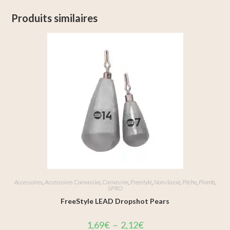
Produits similaires
Accessoires
,
Accessoires Carnassier
,
Carnassier
,
Freestyle
,
Non classé
,
Pêche
,
Plomb
,
SPRO
FreeStyle LEAD Dropshot Pears
1,69
€
–
2,12
€