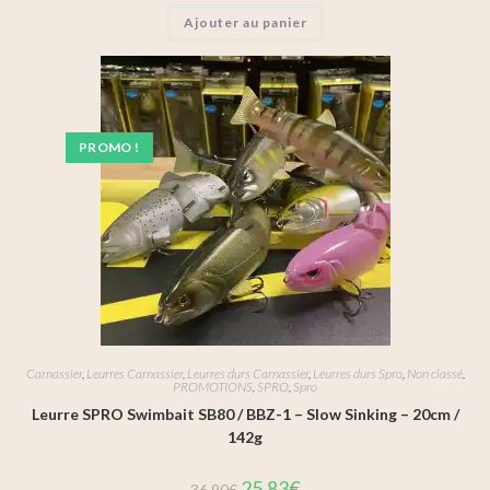
Ajouter au panier
PROMO !
Carnassier
,
Leurres Carnassier
,
Leurres durs Carnassier
,
Leurres durs Spro
,
Non classé
,
PROMOTIONS
,
SPRO
,
Spro
Leurre SPRO Swimbait SB80 / BBZ-1 – Slow Sinking – 20cm /
142g
25,83
€
36,90
€