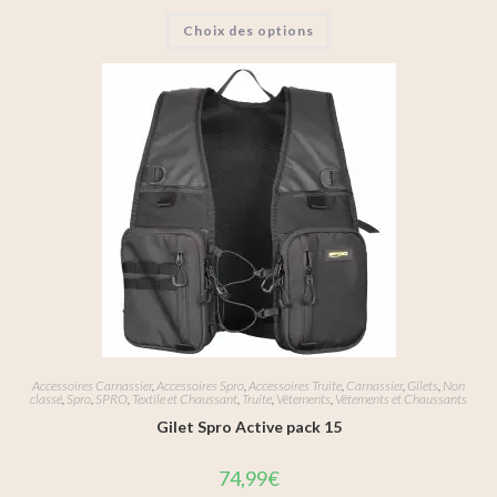
Choix des options
Accessoires Carnassier
,
Accessoires Spro
,
Accessoires Truite
,
Carnassier
,
Gilets
,
Non
classé
,
Spro
,
SPRO
,
Textile et Chaussant
,
Truite
,
Vêtements
,
Vêtements et Chaussants
Gilet Spro Active pack 15
74,99
€