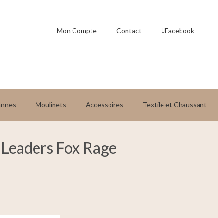
Mon Compte
Contact
Facebook
annes
Moulinets
Accessoires
Textile et Chaussant
 Leaders Fox Rage