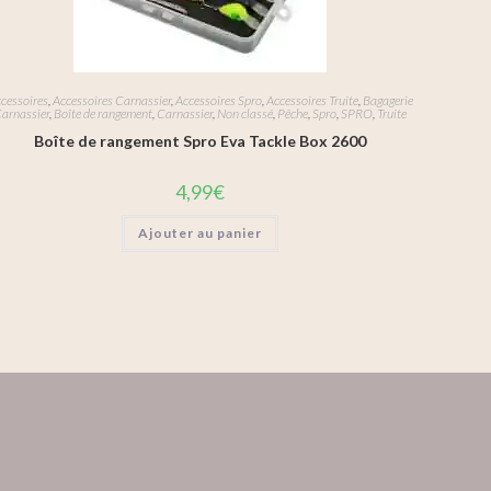
cessoires
,
Accessoires Carnassier
,
Accessoires Spro
,
Accessoires Truite
,
Bagagerie
arnassier
,
Boîte de rangement
,
Carnassier
,
Non classé
,
Pêche
,
Spro
,
SPRO
,
Truite
Boîte de rangement Spro Eva Tackle Box 2600
4,99
€
Ajouter au panier