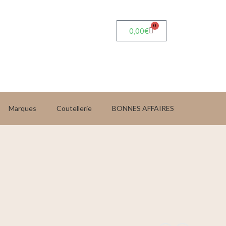
0
0,00
€
Marques
Coutellerie
BONNES AFFAIRES