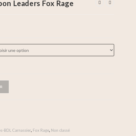
bon Leaders Fox Rage
ER
es-BDL Carnassier
,
Fox Rage
,
Non classé