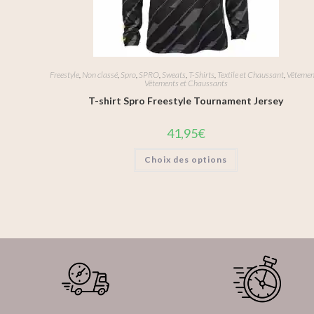
Freestyle
,
Non classé
,
Spro
,
SPRO
,
Sweats
,
T-Shirts
,
Textile et Chaussant
,
Vêtemen
Vêtements et Chaussants
T-shirt Spro Freestyle Tournament Jersey
41,95
€
Choix des options