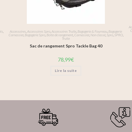
Ac
C
ts
,
Accessoires
,
Accessoires Spro
,
Accessoires Truite
,
Bagagerie & Fourreau
,
Bagagerie
Carnassier
,
Bagagerie Spro
,
Boîte de rangement
,
Carnassier
,
Non classé
,
Spro
,
SPRO
,
Truite
Sac de rangement Spro Tackle Bag 40
78,99
€
Lire la suite