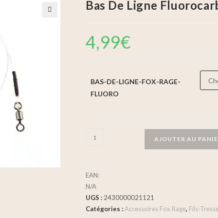
Bas De Ligne Fluorocar
🔍
4,99
€
BAS-DE-LIGNE-FOX-RAGE-
FLUORO
AJOUTER AU PANI
EAN:
N/A
UGS :
2430000021121
Catégories :
Accessoires Fox Rage
,
Fils-Tress