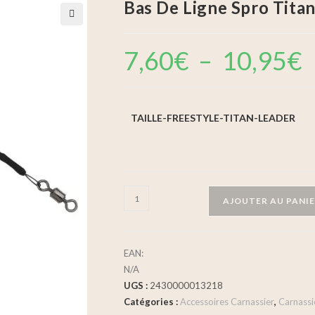
Bas De Ligne Spro Tita
🔍
7,60
€
–
10,95
€
TAILLE-FREESTYLE-TITAN-LEADER
AJOUTER AU PANI
EAN:
N/A
UGS :
2430000013218
Catégories :
Accessoires Carnassier
,
Carnassi