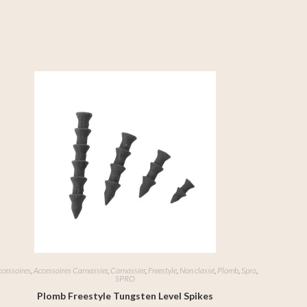
cessoires
,
Accessoires Carnassier
,
Carnassier
,
Freestyle
,
Non classé
,
Plomb
,
Spro
,
SPRO
Plomb Freestyle Tungsten Level Spikes