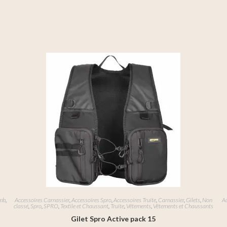
mb
,
Accessoires Carnassier
,
Accessoires Spro
,
Accessoires Truite
,
Carnassier
,
Gilets
,
Non
Ac
classé
,
Spro
,
SPRO
,
Textile et Chaussant
,
Truite
,
Vêtements
,
Vêtements et Chaussants
Gilet Spro Active pack 15