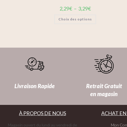
2,29
€
–
3,29
€
Choix des options
Livraison Rapide
Retrait Gratuit
en magasin
À PROPOS DE NOUS
ACHAT EN
Magasin ouvert du lundi au vendredi de
Mon Com