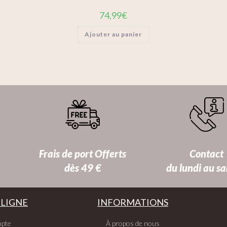
74,99
€
Ajouter au panier
Frais de port Offerts
Contact
dès 49 €
du lundi au s
 LIGNE
INFORMATIONS
pte
À propos de nous