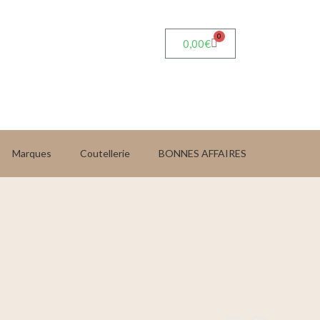
0
0,00
€
Marques
Coutellerie
BONNES AFFAIRES