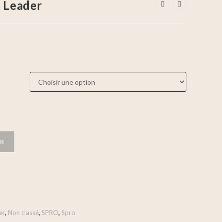
n Leader
ER
er
,
Non classé
,
SPRO
,
Spro