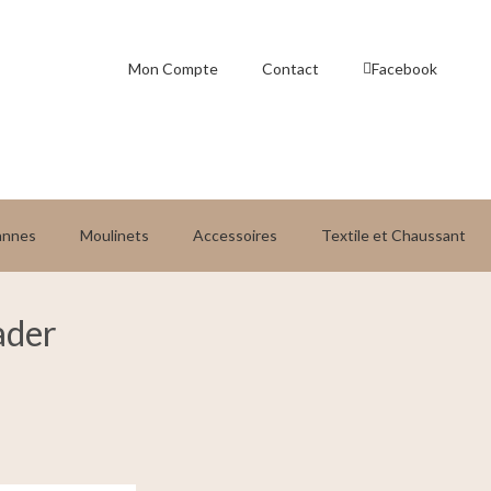
Mon Compte
Contact
Facebook
annes
Moulinets
Accessoires
Textile et Chaussant
ader