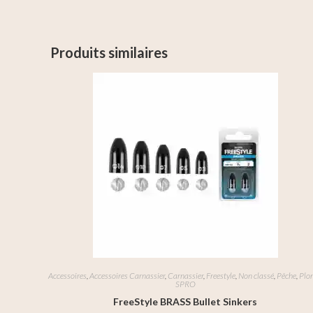
Produits similaires
Accessoires
,
Accessoires Carnassier
,
Carnassier
,
Freestyle
,
Non classé
,
Pêche
,
Plo
SPRO
FreeStyle BRASS Bullet Sinkers