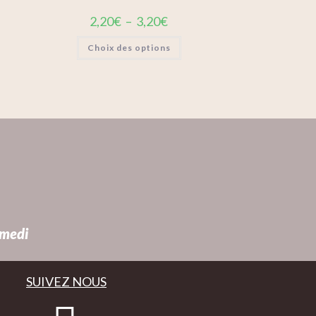
2,20
€
–
3,20
€
Choix des options
amedi
SUIVEZ NOUS