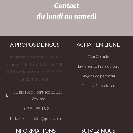
Contact
du lundi au samedi
À PROPOS DE NOUS
ACHAT EN LIGNE
Mon Compte
Magasin ouvert du lundi au
vendredi de 9h à 12h et de 14h
Livraison et Frais de port
à 19h et le samedi de 9h à 12h
Moyens de paiement
et de 14h à 18h
Retour / Rétractation
51 bis rue du pont sec 35133
Lécousse
02.99.99.15.82
loisirsnature35@gmail.com
INFORMATIONS
SUIVEZ NOUS