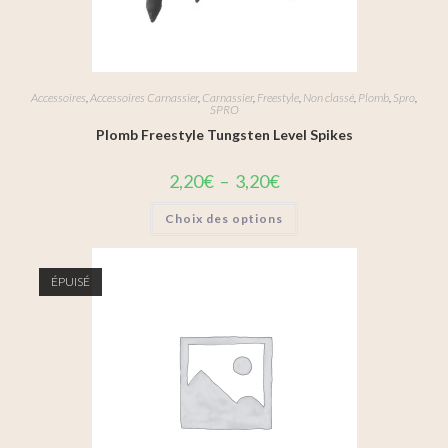
Accessoires
,
Accessoires Carnassier
,
Carnassier
,
Freestyle
,
Non classé
,
Plomb
,
Spro
,
SPRO
Plomb Freestyle Tungsten Level Spikes
2,20
€
–
3,20
€
Choix des options
ÉPUISÉ