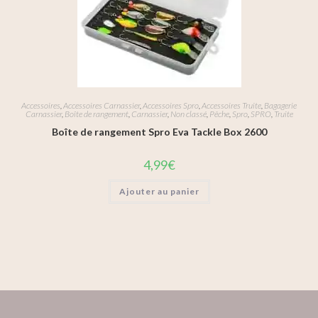
Accessoires
,
Accessoires Carnassier
,
Accessoires Spro
,
Accessoires Truite
,
Bagagerie
Carnassier
,
Boîte de rangement
,
Carnassier
,
Non classé
,
Pêche
,
Spro
,
SPRO
,
Truite
Boîte de rangement Spro Eva Tackle Box 2600
4,99
€
Ajouter au panier