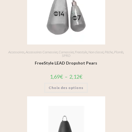
Accessoires
,
Accessoires Carnassier
,
Carnassier
,
Freestyle
,
Non classé
,
Pêche
,
Plomb
,
SPRO
FreeStyle LEAD Dropshot Pears
1,69
€
–
2,12
€
Choix des options