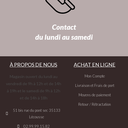
Contact
du lundi au samedi
À PROPOS DE NOUS
ACHAT EN LIGNE
Mon Compte
Magasin ouvert du lundi au
vendredi de 9h à 12h et de 14h
Livraison et Frais de port
à 19h et le samedi de 9h à 12h
Moyens de paiement
et de 14h à 18h
Retour / Rétractation
51 bis rue du pont sec 35133
Lécousse
02.99.99.15.82