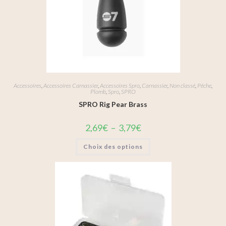
Accessoires
,
Accessoires Carnassier
,
Accessoires Spro
,
Carnassier
,
Non classé
,
Pêche
,
Plomb
,
Spro
,
SPRO
SPRO Rig Pear Brass
2,69
€
–
3,79
€
Choix des options