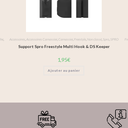
che
,
Accessoires
,
Accessoires Carnassier
,
Carnassier
,
Freestyle
,
Non classé
,
Spro
,
SPRO
Fr
Support Spro Freestyle Multi Hook & DS Keeper
1,95
€
Ajouter au panier