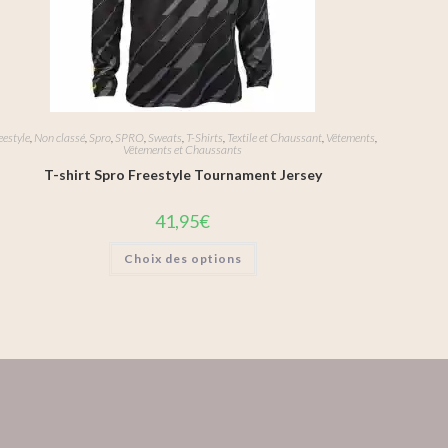
eestyle
,
Non classé
,
Spro
,
SPRO
,
Sweats
,
T-Shirts
,
Textile et Chaussant
,
Vêtements
,
Vêtements et Chaussants
T-shirt Spro Freestyle Tournament Jersey
41,95
€
Choix des options