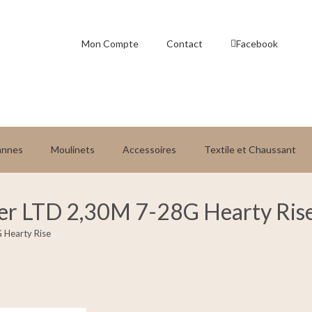
Mon Compte
Contact
Facebook
annes
Moulinets
Accessoires
Textile et Chaussant
ter LTD 2,30M 7-28G Hearty Ris
 Hearty Rise