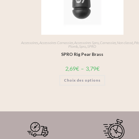
Accessoires
,
Accessoires Carnassier
,
Accessoires Spro
,
Carnassier
,
Non classé
,
Pê
Plomb
,
Spro
,
SPRO
SPRO Rig Pear Brass
2,69
€
–
3,79
€
Choix des options