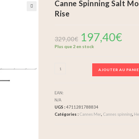
Canne Spinning Salt M
Rise
🔍
197,40
€
329,00
€
Plus que 2 en stock
AJOUTER AU PANI
EAN:
N/A
UGS :
4711281788834
Catégories :
Cannes Mer
,
Cannes spinning
,
He