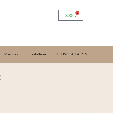
0
0,00
€
Marques
Coutellerie
BONNES AFFAIRES
e