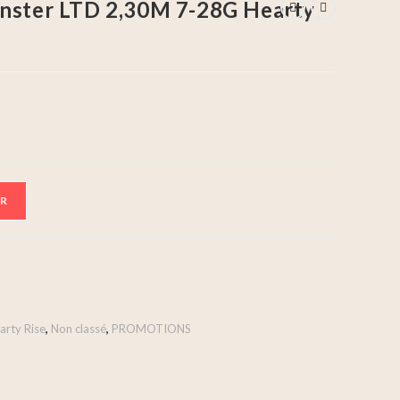
onster LTD 2,30M 7-28G Hearty
ER
arty Rise
,
Non classé
,
PROMOTIONS