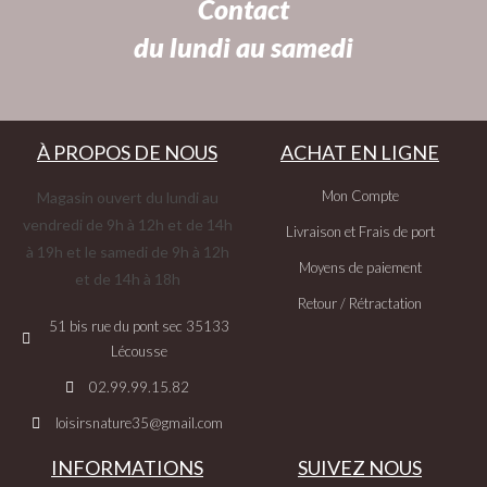
Contact
du lundi au samedi
À PROPOS DE NOUS
ACHAT EN LIGNE
Mon Compte
Magasin ouvert du lundi au
vendredi de 9h à 12h et de 14h
Livraison et Frais de port
à 19h et le samedi de 9h à 12h
Moyens de paiement
et de 14h à 18h
Retour / Rétractation
51 bis rue du pont sec 35133
Lécousse
02.99.99.15.82
loisirsnature35@gmail.com
INFORMATIONS
SUIVEZ NOUS