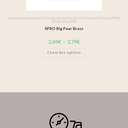
Accessoires
,
Accessoires Carnassier
,
Accessoires Spro
,
Carnassier
,
Non classé
,
Pêche
,
Plomb
,
Spro
,
SPRO
SPRO Rig Pear Brass
2,69
€
–
3,79
€
Choix des options