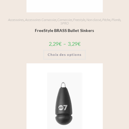
Accessoires
,
Accessoires Carnassier
,
Carnassier
,
Freestyle
,
Non classé
,
Pêche
,
Plomb
,
SPRO
FreeStyle BRASS Bullet Sinkers
2,29
€
–
3,29
€
Choix des options