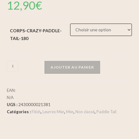
12,90
€
CORPS-CRAZY-PADDLE-
TAIL-180
AJOUTER AU PANIER
EAN:
N/A
UGS :
2430000021381
Catégories :
Fiiish
,
Leurres Mer
,
Mer
,
Non classé
,
Paddle Tail