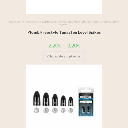
Accessoires
,
Accessoires Carnassier
,
Carnassier
,
Freestyle
,
Non classé
,
Plomb
,
Spro
,
SPRO
Plomb Freestyle Tungsten Level Spikes
2,20
€
–
3,20
€
Choix des options