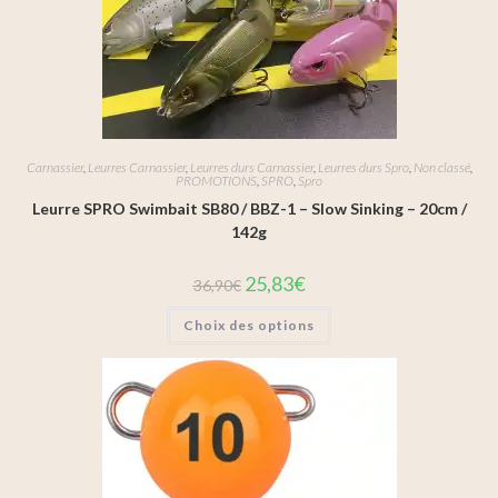
Carnassier
,
Leurres Carnassier
,
Leurres durs Carnassier
,
Leurres durs Spro
,
Non classé
,
PROMOTIONS
,
SPRO
,
Spro
Leurre SPRO Swimbait SB80 / BBZ-1 – Slow Sinking – 20cm /
142g
25,83
€
36,90
€
Choix des options