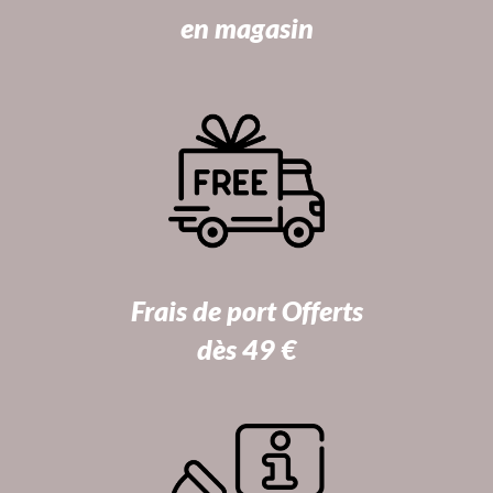
en magasin
Frais de port Offerts
dès 49 €