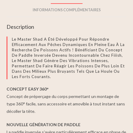
INFORMATIONS COMPLÉMENTAIRES
Description
Le Master Shad A Été Développé Pour Répondre
Efficacement Aux Pêches Dynamiques En Pleine Eau À La
Recherche De Poissons Actifs ! Bénéficiant Du Concept
De Paddle Inversée Devenu Incontournable Chez Fiiish,
Le Master Shad Génère Des Vibrations Intenses,
Permettant De Faire Réagir Les Poissons De Plus Loin Et
Dans Des Milieux Plus Bruyants Tels Que La Houle Ou
Les Forts Courants.
CONCEPT EASY 360°
Concept de préperçage du corps permettant un montage de
type 360° facile, sans accessoire et amovible à tout instant sans
décoller la tête.
NOUVELLE GÉNÉRATION DE PADDLE
La paddle inversée s’avère particulièrement efficace en phase de