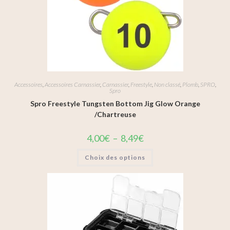
Accessoires
,
Accessoires Carnassier
,
Carnassier
,
Freestyle
,
Non classé
,
Plomb
,
SPRO
,
Spro
Spro Freestyle Tungsten Bottom Jig Glow Orange
/Chartreuse
4,00
€
–
8,49
€
Choix des options