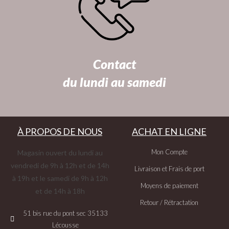
Contact
du lundi au samedi
À PROPOS DE NOUS
ACHAT EN LIGNE
Mon Compte
Magasin ouvert du lundi au
vendredi de 9h à 12h et de 14h
Livraison et Frais de port
à 19h et le samedi de 9h à 12h
Moyens de paiement
et de 14h à 18h
Retour / Rétractation
51 bis rue du pont sec 35133
Lécousse