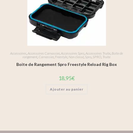
Accessoires
,
Accessoires Carnassier
,
Accessoires Spro
,
Accessoires Truite
,
Boîte de
rangement
,
Carnassier
,
Freestyle
,
Non classé
,
Spro
,
SPRO
,
Truite
Boite de Rangement Spro Freestyle Reload Rig Box
18,95
€
Ajouter au panier