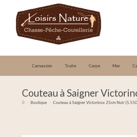
Carnassier
Truite
Carpe
Mer
C
Couteau à Saigner Victori
>
Boutique
>
Couteau à Saigner Victorinox 25cm Noir (5.55