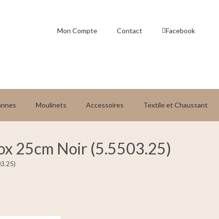
Mon Compte
Contact
Facebook
annes
Moulinets
Accessoires
Textile et Chaussant
nox 25cm Noir (5.5503.25)
03.25)