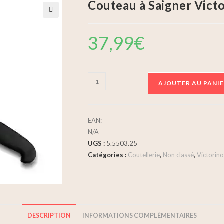
Couteau à Saigner Vict
🔍
37,99
€
AJOUTER AU PANI
EAN:
N/A
UGS :
5.5503.25
Catégories :
Coutellerie
,
Non classé
,
Victorin
DESCRIPTION
INFORMATIONS COMPLÉMENTAIRES