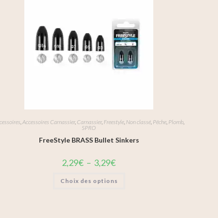
cessoires
,
Accessoires Carnassier
,
Carnassier
,
Freestyle
,
Non classé
,
Pêche
,
Plomb
,
SPRO
FreeStyle BRASS Bullet Sinkers
2,29
€
–
3,29
€
Choix des options