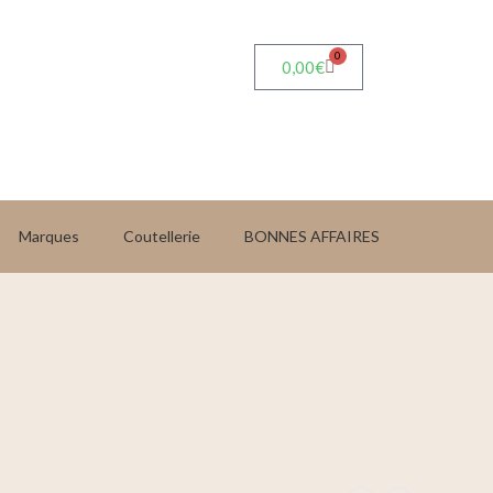
0
0,00
€
Marques
Coutellerie
BONNES AFFAIRES