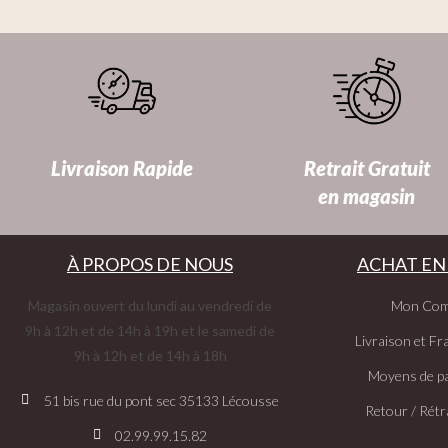
Livraison Rapide
Retrait Gratuit
en magasin
À PROPOS DE NOUS
ACHAT EN
Magasin ouvert du lundi au vendredi de
Mon Com
9h à 12h et de 14h à 19h et le samedi de
Livraison et Fra
9h à 12h et de 14h à 18h
Moyens de p
51 bis rue du pont sec 35133 Lécousse
Retour / Rétr
02.99.99.15.82