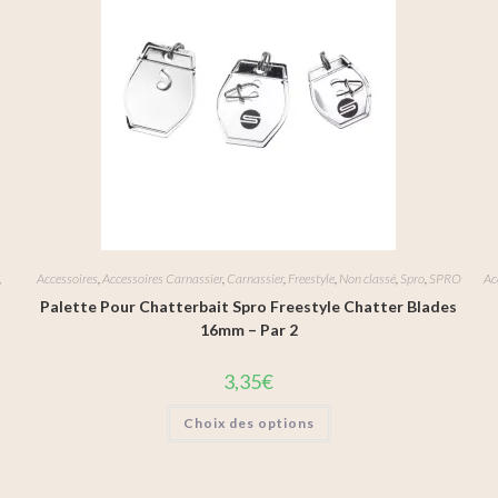
,
Accessoires
,
Accessoires Carnassier
,
Carnassier
,
Freestyle
,
Non classé
,
Spro
,
SPRO
Ac
Palette Pour Chatterbait Spro Freestyle Chatter Blades
16mm – Par 2
3,35
€
Choix des options