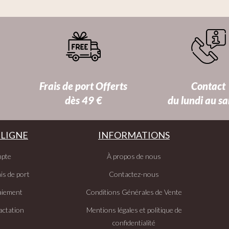
Frais de port Offerts
Contact
dès 49 €
du lundi au s
 LIGNE
INFORMATIONS
pte
À propos de nous
is de port
Contactez-nous
aiement
Conditions Générales de Vente
actation
Mentions légales et politique de
confidentialité