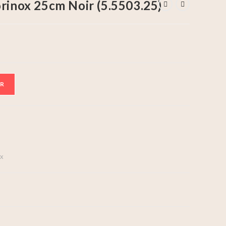
orinox 25cm Noir (5.5503.25)
ER
ox