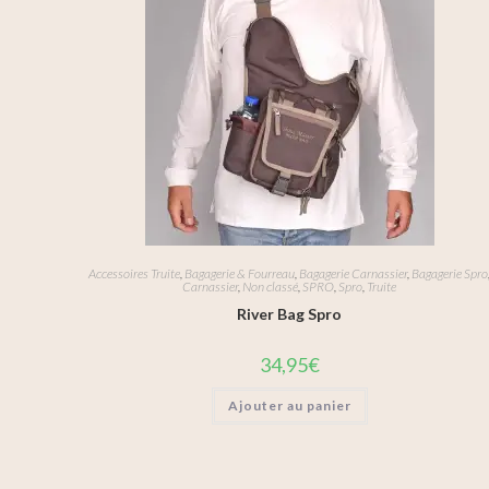
Accessoires Truite
,
Bagagerie & Fourreau
,
Bagagerie Carnassier
,
Bagagerie Spro
Carnassier
,
Non classé
,
SPRO
,
Spro
,
Truite
River Bag Spro
34,95
€
Ajouter au panier