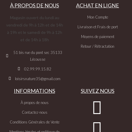
À PROPOS DE NOUS
ACHAT EN LIGNE
Mon Compte
Magasin ouvert du lundi au
vendredi de 9h à 12h et de 14h
Livraison et Frais de port
à 19h et le samedi de 9h à 12h
Moyens de paiement
et de 14h à 18h
Retour / Rétractation
51 bis rue du pont sec 35133
Lécousse
02.99.99.15.82
loisirsnature35@gmail.com
INFORMATIONS
SUIVEZ NOUS
À propos de nous
Contactez-nous
Conditions Générales de Vente
Mentions légales et politique de