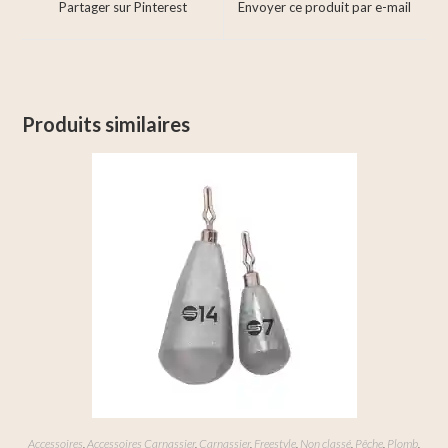
Partager sur Pinterest
Envoyer ce produit par e-mail
Produits similaires
Accessoires
,
Accessoires Carnassier
,
Carnassier
,
Freestyle
,
Non classé
,
Pêche
,
Plomb
,