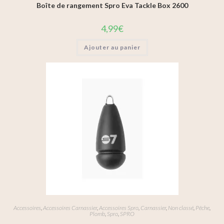
Boîte de rangement Spro Eva Tackle Box 2600
4,99
€
Ajouter au panier
Accessoires
,
Accessoires Carnassier
,
Accessoires Spro
,
Carnassier
,
Non classé
,
Pêche
,
Plomb
,
Spro
,
SPRO