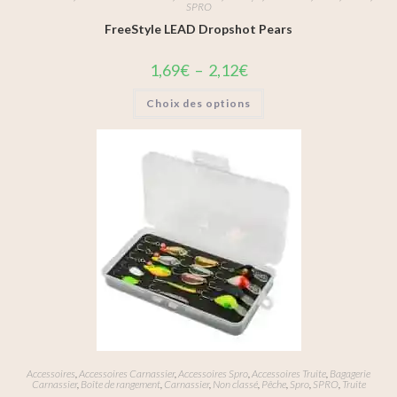
SPRO
FreeStyle LEAD Dropshot Pears
1,69
€
–
2,12
€
Choix des options
Accessoires
,
Accessoires Carnassier
,
Accessoires Spro
,
Accessoires Truite
,
Bagagerie
Carnassier
,
Boîte de rangement
,
Carnassier
,
Non classé
,
Pêche
,
Spro
,
SPRO
,
Truite