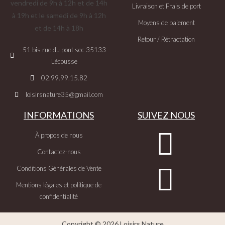
vendredi de 9h à 12h et de 14h
Livraison et Frais de port
à 19h et le samedi de 9h à 12h
Moyens de paiement
et de 14h à 18h
Retour / Rétractation
51 bis rue du pont sec 35133
Lécousse
02.99.99.15.82
loisirsnature35@gmail.com
INFORMATIONS
SUIVEZ NOUS
À propos de nous
Contactez-nous
Conditions Générales de Vente
Mentions légales et politique de
confidentialité
Copyright © 2026 Loisirs Nature