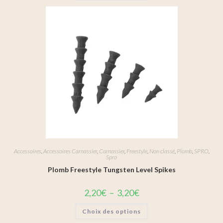
Accessoires
,
Accessoires Carnassier
,
Carnassier
,
Freestyle
,
Non classé
,
Plomb
,
SPRO
,
Spro
Plomb Freestyle Tungsten Level Spikes
2,20
€
–
3,20
€
Choix des options