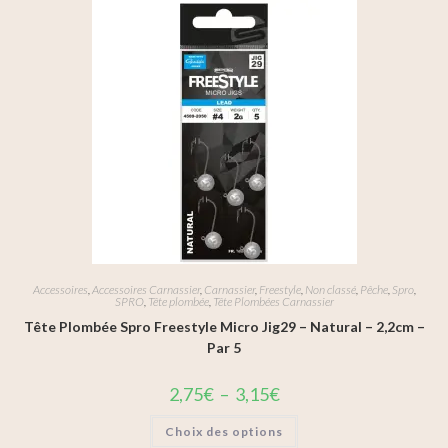
Accessoires
,
Accessoires Carnassier
,
Carnassier
,
Freestyle
,
Non classé
,
Pêche
,
Spro
,
SPRO
,
Tête plombée
,
Tête Plombées Carnassier
Tête Plombée Spro Freestyle Micro Jig29 – Natural – 2,2cm –
Par 5
2,75
€
–
3,15
€
Choix des options