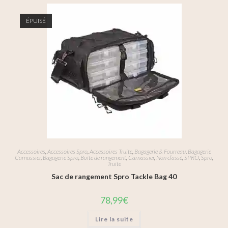
ÉPUISÉ
Accessoires
,
Accessoires Spro
,
Accessoires Truite
,
Bagagerie & Fourreau
,
Bagagerie
Carnassier
,
Bagagerie Spro
,
Boîte de rangement
,
Carnassier
,
Non classé
,
SPRO
,
Spro
,
Truite
Sac de rangement Spro Tackle Bag 40
78,99
€
Lire la suite