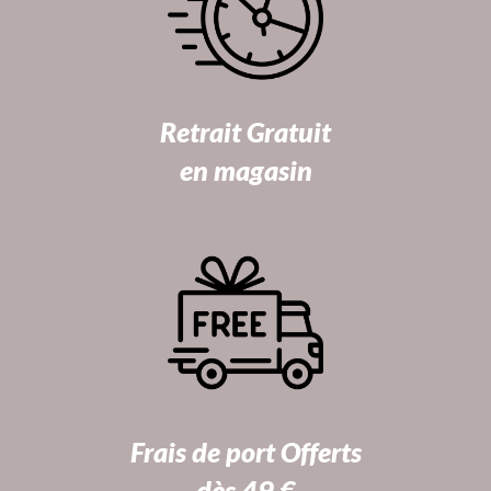
Retrait Gratuit
en magasin
Frais de port Offerts
dès 49 €