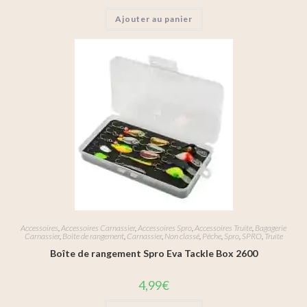
Ajouter au panier
Accessoires
,
Accessoires Carnassier
,
Accessoires Spro
,
Accessoires Truite
,
Bagagerie
Carnassier
,
Boîte de rangement
,
Carnassier
,
Non classé
,
Pêche
,
Spro
,
SPRO
,
Truite
Boîte de rangement Spro Eva Tackle Box 2600
4,99
€