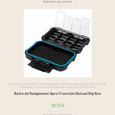
Ajouter au panier
Accessoires
,
Accessoires Carnassier
,
Accessoires Spro
,
Accessoires Truite
,
Boîte de
rangement
,
Carnassier
,
Freestyle
,
Non classé
,
Spro
,
SPRO
,
Truite
Boite de Rangement Spro Freestyle Reload Rig Box
18,95
€
Ajouter au panier