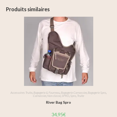
Produits similaires
Accessoires Truite
,
Bagagerie & Fourreau
,
Bagagerie Carnassier
,
Bagagerie Spro
,
Carnassier
,
Non classé
,
SPRO
,
Spro
,
Truite
River Bag Spro
34,95
€