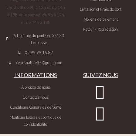
vendredi de 9h à 12h et de 14h
Livraison et Frais de port
à 19h et le samedi de 9h à 12h
Moyens de paiement
et de 14h à 18h
Retour / Rétractation
51 bis rue du pont sec 35133
Lécousse
02.99.99.15.82
loisirsnature35@gmail.com
INFORMATIONS
SUIVEZ NOUS
À propos de nous
Contactez-nous
Conditions Générales de Vente
Mentions légales et politique de
confidentialité