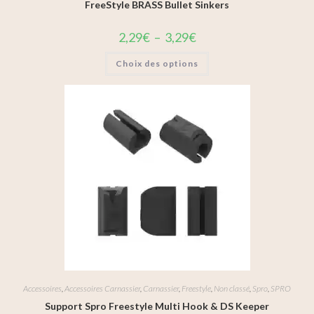
FreeStyle BRASS Bullet Sinkers
2,29
€
–
3,29
€
Choix des options
Accessoires
,
Accessoires Carnassier
,
Carnassier
,
Freestyle
,
Non classé
,
Spro
,
SPRO
Support Spro Freestyle Multi Hook & DS Keeper