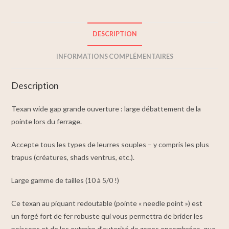
DESCRIPTION
INFORMATIONS COMPLÉMENTAIRES
Description
Texan wide gap grande ouverture : large débattement de la
pointe lors du ferrage.
Accepte tous les types de leurres souples – y compris les plus
trapus (créatures, shads ventrus, etc.).
Large gamme de tailles (10 à 5/0 !)
Ce texan au piquant redoutable (pointe « needle point ») est
un forgé fort de fer robuste qui vous permettra de brider les
poissons et de les extraire d’autorité de zones encombrées, que