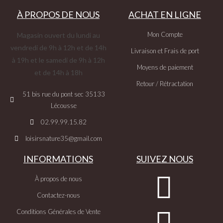
À PROPOS DE NOUS
ACHAT EN LIGNE
Mon Compte
Magasin ouvert du lundi au
vendredi de 9h à 12h et de 14h
Livraison et Frais de port
à 19h et le samedi de 9h à 12h
Moyens de paiement
et de 14h à 18h
Retour / Rétractation
51 bis rue du pont sec 35133
Lécousse
02.99.99.15.82
loisirsnature35@gmail.com
INFORMATIONS
SUIVEZ NOUS
À propos de nous
Contactez-nous
Conditions Générales de Vente