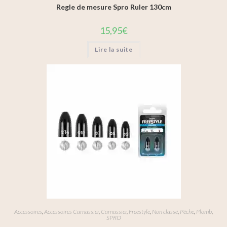
Regle de mesure Spro Ruler 130cm
15,95
€
Lire la suite
Accessoires
,
Accessoires Carnassier
,
Carnassier
,
Freestyle
,
Non classé
,
Pêche
,
Plomb
,
SPRO