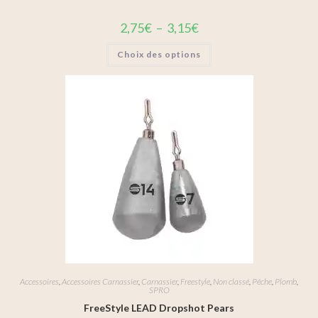
2,75
€
–
3,15
€
Choix des options
Accessoires
,
Accessoires Carnassier
,
Carnassier
,
Freestyle
,
Non classé
,
Pêche
,
Plomb
,
SPRO
FreeStyle LEAD Dropshot Pears