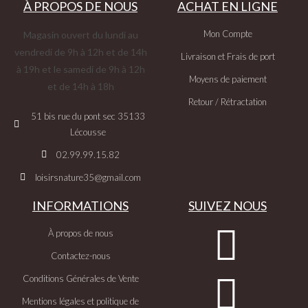
À PROPOS DE NOUS
ACHAT EN LIGNE
Mon Compte
Magasin ouvert du lundi au
vendredi de 9h à 12h et de 14h
Livraison et Frais de port
à 19h et le samedi de 9h à 12h
Moyens de paiement
et de 14h à 18h
Retour / Rétractation
51 bis rue du pont sec 35133
Lécousse
02.99.99.15.82
loisirsnature35@gmail.com
INFORMATIONS
SUIVEZ NOUS
À propos de nous
Contactez-nous
Conditions Générales de Vente
Mentions légales et politique de