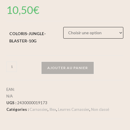
10,50
€
COLORIS-JUNGLE-
BLASTER-10G
AJOUTER AU PANIER
EAN:
N/A
UGS :
2430000019173
Catégories :
Carnassier
,
Illex
,
Leurres Carnassier
,
Non classé