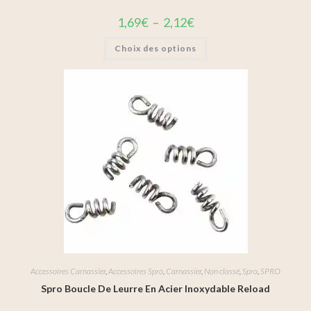
1,69
€
–
2,12
€
Choix des options
Accessoires Carnassier
,
Accessoires Spro
,
Carnassier
,
Non classé
,
Spro
,
SPRO
Spro Boucle De Leurre En Acier Inoxydable Reload