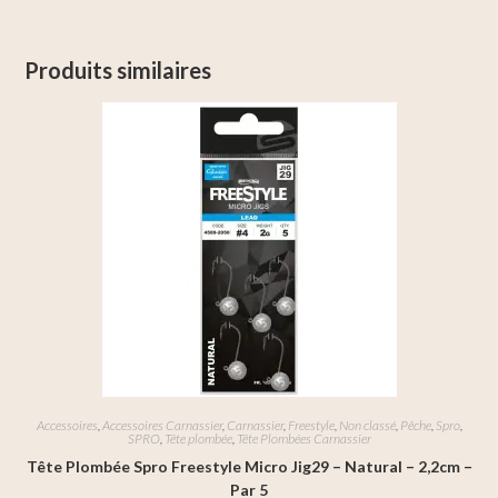
Produits similaires
Accessoires
,
Accessoires Carnassier
,
Carnassier
,
Freestyle
,
Non classé
,
Pêche
,
Spro
,
SPRO
,
Tête plombée
,
Tête Plombées Carnassier
Tête Plombée Spro Freestyle Micro Jig29 – Natural – 2,2cm –
Par 5