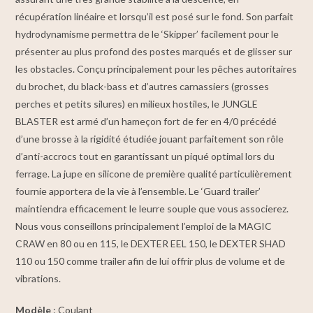
récupération linéaire et lorsqu’il est posé sur le fond. Son parfait
hydrodynamisme permettra de le ‘Skipper’ facilement pour le
présenter au plus profond des postes marqués et de glisser sur
les obstacles. Conçu principalement pour les pêches autoritaires
du brochet, du black-bass et d’autres carnassiers (grosses
perches et petits silures) en milieux hostiles, le JUNGLE
BLASTER est armé d’un hameçon fort de fer en 4/0 précédé
d’une brosse à la rigidité étudiée jouant parfaitement son rôle
d’anti-accrocs tout en garantissant un piqué optimal lors du
ferrage. La jupe en silicone de première qualité particulièrement
fournie apportera de la vie à l’ensemble. Le ‘Guard trailer’
maintiendra efficacement le leurre souple que vous associerez.
Nous vous conseillons principalement l’emploi de la MAGIC
CRAW en 80 ou en 115, le DEXTER EEL 150, le DEXTER SHAD
110 ou 150 comme trailer afin de lui offrir plus de volume et de
vibrations.
Modèle
: Coulant