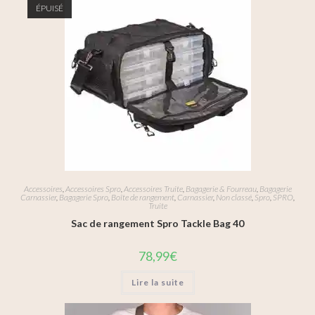
ÉPUISÉ
Accessoires
,
Accessoires Spro
,
Accessoires Truite
,
Bagagerie & Fourreau
,
Bagagerie
Carnassier
,
Bagagerie Spro
,
Boîte de rangement
,
Carnassier
,
Non classé
,
Spro
,
SPRO
,
Truite
Sac de rangement Spro Tackle Bag 40
78,99
€
Lire la suite