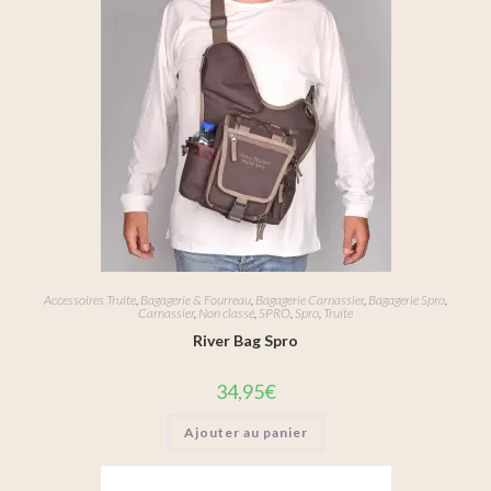
Accessoires Truite
,
Bagagerie & Fourreau
,
Bagagerie Carnassier
,
Bagagerie Spro
,
Carnassier
,
Non classé
,
SPRO
,
Spro
,
Truite
River Bag Spro
34,95
€
Ajouter au panier