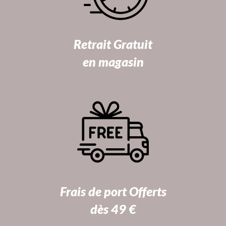
Retrait Gratuit
en magasin
Frais de port Offerts
dès 49 €