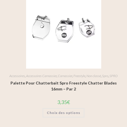
Accessoires
,
Accessoires Carnassier
,
Carnassier
,
Freestyle
,
Non classé
,
Spro
,
SPRO
Palette Pour Chatterbait Spro Freestyle Chatter Blades
16mm – Par 2
3,35
€
Choix des options