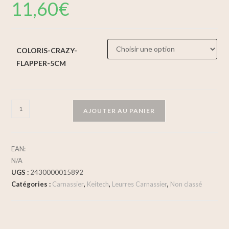
11,60
€
COLORIS-CRAZY-
FLAPPER-5CM
AJOUTER AU PANIER
EAN:
N/A
UGS :
2430000015892
Catégories :
Carnassier
,
Keitech
,
Leurres Carnassier
,
Non classé