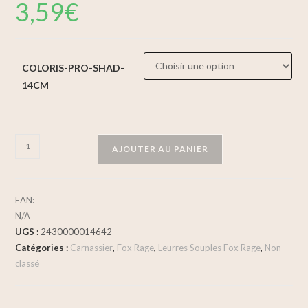
3,59
€
COLORIS-PRO-SHAD-
14CM
AJOUTER AU PANIER
EAN:
N/A
UGS :
2430000014642
Catégories :
Carnassier
,
Fox Rage
,
Leurres Souples Fox Rage
,
Non
classé