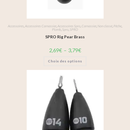
Accessoires
,
Accessoires Carnassier
,
Accessoires Spro
,
Carnassier
,
Non classé
,
Pêche
,
Plomb
,
Spro
,
SPRO
SPRO Rig Pear Brass
2,69
€
–
3,79
€
Choix des options