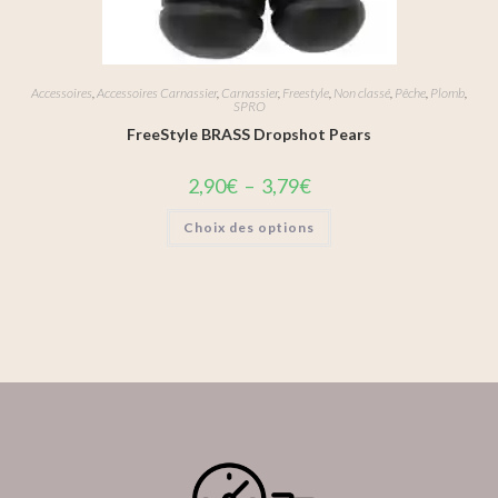
Accessoires
,
Accessoires Carnassier
,
Carnassier
,
Freestyle
,
Non classé
,
Pêche
,
Plomb
,
SPRO
FreeStyle BRASS Dropshot Pears
2,90
€
–
3,79
€
Choix des options