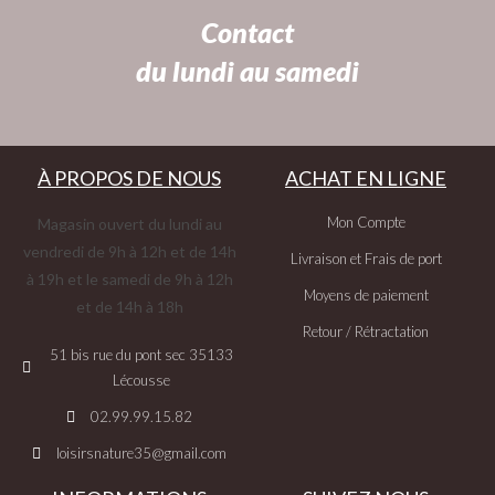
Contact
du lundi au samedi
À PROPOS DE NOUS
ACHAT EN LIGNE
Mon Compte
Magasin ouvert du lundi au
vendredi de 9h à 12h et de 14h
Livraison et Frais de port
à 19h et le samedi de 9h à 12h
Moyens de paiement
et de 14h à 18h
Retour / Rétractation
51 bis rue du pont sec 35133
Lécousse
02.99.99.15.82
loisirsnature35@gmail.com