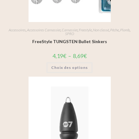
Accessoires
,
Accessoires Carnassier
,
Carnassier
,
Freestyle
,
Non classé
,
Pêche
,
Plomb
,
SPRO
FreeStyle TUNGSTEN Bullet Sinkers
4,19
€
–
8,69
€
Choix des options