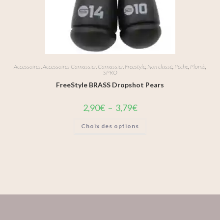
Accessoires
,
Accessoires Carnassier
,
Carnassier
,
Freestyle
,
Non classé
,
Pêche
,
Plomb
,
SPRO
FreeStyle BRASS Dropshot Pears
2,90
€
–
3,79
€
Choix des options