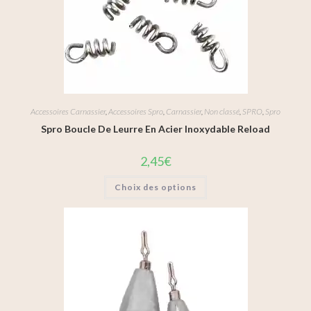
Accessoires Carnassier
,
Accessoires Spro
,
Carnassier
,
Non classé
,
SPRO
,
Spro
Spro Boucle De Leurre En Acier Inoxydable Reload
2,45
€
Choix des options