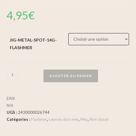
4,95
€
JIG-METAL-SPOT-14G-
FLASHMER
AJOUTER AU PANIER
EAN:
N/A
UGS :
2430000026744
Catégories :
Flashmer
,
Leurres durs mer
,
Mer
,
Non classé