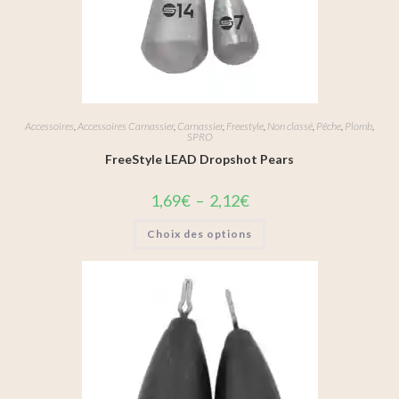
Accessoires
,
Accessoires Carnassier
,
Carnassier
,
Freestyle
,
Non classé
,
Pêche
,
Plomb
,
SPRO
FreeStyle LEAD Dropshot Pears
1,69
€
–
2,12
€
Choix des options