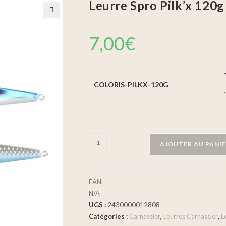
Leurre Spro Pilk’x 120g
🔍
7,00
€
COLORIS-PILKX-120G
AJOUTER AU PANI
EAN:
N/A
UGS :
2430000012808
Catégories :
Carnassier
,
Leurres Carnassier
,
L