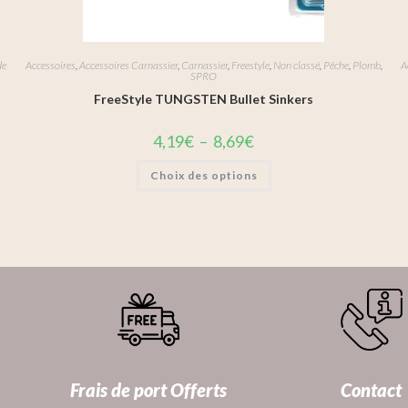
de
Accessoires
,
Accessoires Carnassier
,
Carnassier
,
Freestyle
,
Non classé
,
Pêche
,
Plomb
,
A
SPRO
FreeStyle TUNGSTEN Bullet Sinkers
4,19
€
–
8,69
€
Choix des options
Frais de port Offerts
Contact