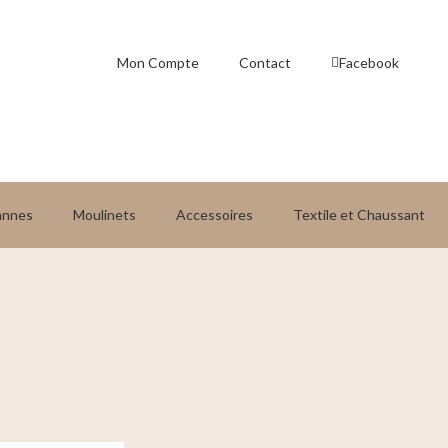
Mon Compte
Contact
Facebook
annes
Moulinets
Accessoires
Textile et Chaussant