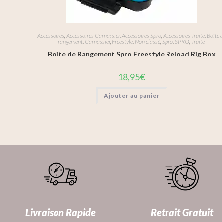
Accessoires
,
Accessoires Carnassier
,
Accessoires Spro
,
Accessoires Truite
,
Boîte 
rangement
,
Carnassier
,
Freestyle
,
Non classé
,
Spro
,
SPRO
,
Truite
Boite de Rangement Spro Freestyle Reload Rig Box
18,95
€
Ajouter au panier
Livraison Rapide
Retrait Gratuit