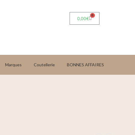
0
0,00
€
Marques
Coutellerie
BONNES AFFAIRES