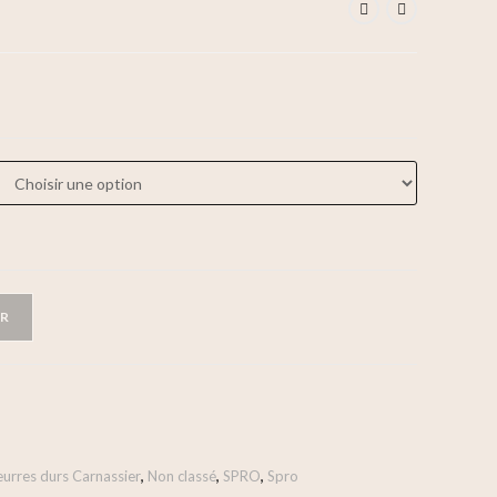
ER
eurres durs Carnassier
,
Non classé
,
SPRO
,
Spro