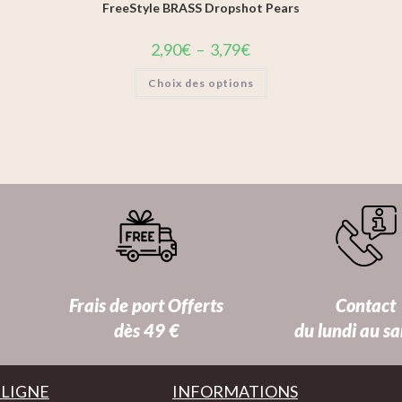
FreeStyle BRASS Dropshot Pears
2,90
€
–
3,79
€
Choix des options
Frais de port Offerts
Contact
dès 49 €
du lundi au s
 LIGNE
INFORMATIONS