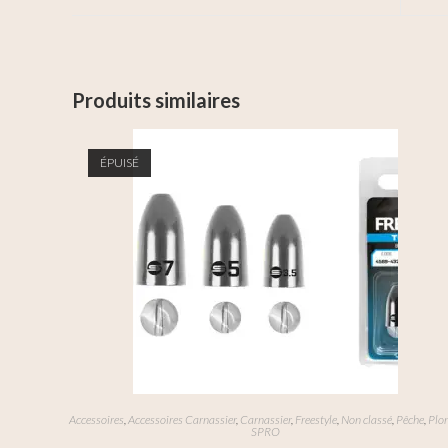
Produits similaires
ÉPUISÉ
Accessoires
,
Accessoires Carnassier
,
Carnassier
,
Freestyle
,
Non classé
,
Pêche
,
Plo
SPRO