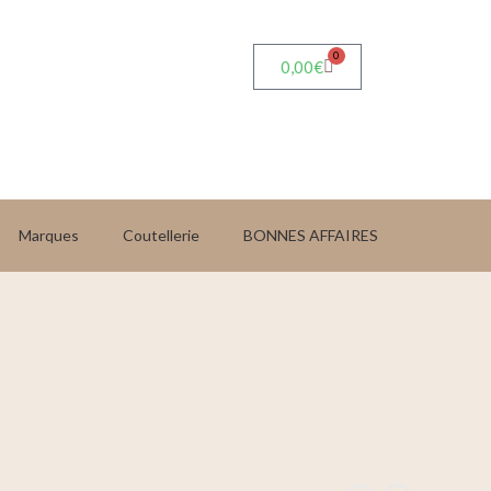
0
0,00
€
Marques
Coutellerie
BONNES AFFAIRES