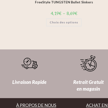
FreeStyle TUNGSTEN Bullet Sinkers
4,19
€
–
8,69
€
Choix des options
Livraison Rapide
Retrait Gratuit
en magasin
À PROPOS DE NOUS
ACHAT EN