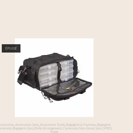
ÉPUISÉ
ccessoires
,
Accessoires Spro
,
Accessoires Truite
,
Bagagerie & Fourreau
,
Bagagerie
rnassier
,
Bagagerie Spro
,
Boîte de rangement
,
Carnassier
,
Non classé
,
Spro
,
SPRO
,
Truite