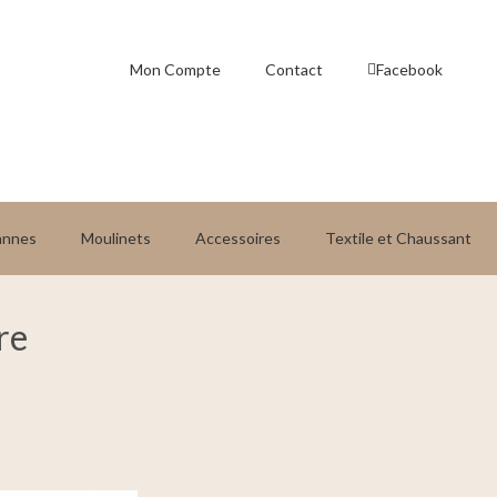
Mon Compte
Contact
Facebook
annes
Moulinets
Accessoires
Textile et Chaussant
re