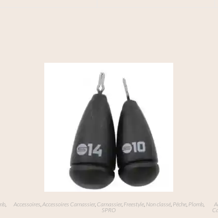
mb
,
Accessoires
,
Accessoires Carnassier
,
Carnassier
,
Freestyle
,
Non classé
,
Pêche
,
Plomb
,
A
SPRO
Ca