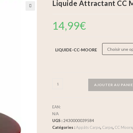
Liquide Attractant CC
🔍
14,99
€
LIQUIDE-CC-MOORE
AJOUTER AU PANI
EAN:
N/A
UGS :
2430000039584
Catégories :
Appâts Carpe
,
Carpe
,
CC Moore